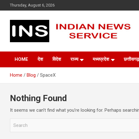
Skip
Thursday, August 6, 2026
to
content
Indian News Service
Indian News Service
HOME
देश
विदेश
राज्य
मध्यप्रदेश
छत्तीसगढ़
Home
Blog
SpaceX
Nothing Found
It seems we can’t find what you’re looking for. Perhaps searchi
S
e
a