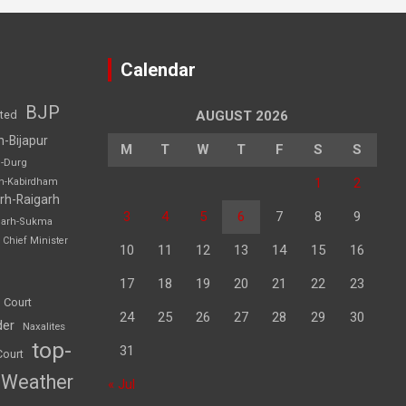
Calendar
BJP
sted
AUGUST 2026
h-Bijapur
M
T
W
T
F
S
S
h-Durg
1
2
rh-Kabirdham
rh-Raigarh
3
4
5
6
7
8
9
garh-Sukma
Chief Minister
10
11
12
13
14
15
16
17
18
19
20
21
22
23
 Court
24
25
26
27
28
29
30
der
Naxalites
top-
31
Court
Weather
« Jul