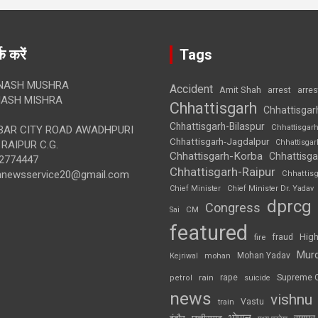
क करें
Tags
NASH MUSHRA
Accident
Amit Shah
arre
arrest
ASH MISHRA
Chhattisgarh
Chhattisgar
Chhattisgarh-Bilaspur
Chhattisgar
AR CITY ROAD AWADHPURI
Chhattisgarh-Jagdalpur
Chhattisga
RAIPUR C.G.
Chhattisgarh-Korba
Chhattisga
2774447
Chhattisgarh-Raipur
annewsservice20@gmail.com
Chhattis
Chief Minister
Chief Minister Dr. Yadav
dprcg
Congress
CM
Sai
featured
High
fire
fraud
Mur
Mohan Yadav
Kejriwal
mohan
rape
Supreme 
rain
petrol
suicide
news
vishnu
Vastu
train
भोपाल
रायपुर