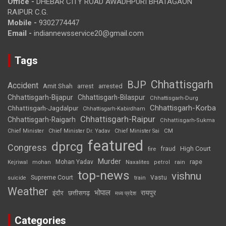
Office -
DHEBAR CITY ROAD AWADHPURI BHATAGAON
RAIPUR C.G.
Mobile -
9302774447
Email -
indiannewsservice20@gmail.com
Tags
Chhattisgarh
BJP
Accident
Amit Shah
arrested
arrest
Chhattisgarh-Bijapur
Chhattisgarh-Bilaspur
Chhattisgarh-Durg
Chhattisgarh-Korba
Chhattisgarh-Jagdalpur
Chhattisgarh-Kabirdham
Chhattisgarh-Raipur
Chhattisgarh-Raigarh
Chhattisgarh-Sukma
CM
Chief Minister
Chief Minister Dr. Yadav
Chief Minister Sai
featured
dprcg
Congress
High Court
fire
fraud
Murder
rape
Mohan Yadav
Naxalites
rain
Kejriwal
mohan
petrol
top-news
vishnu
Supreme Court
Vastu
suicide
train
Weather
भोपाल
रायपुर
इंदौर
छत्तीसगढ़
मध्य प्रदेश
Categories