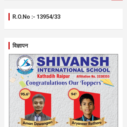
a
r
c
R.O.No :- 13954/33
h
विज्ञापन