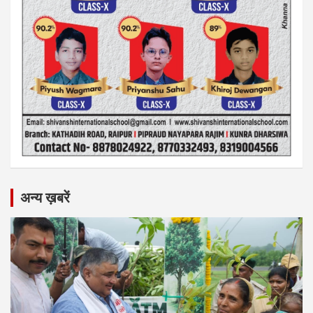
अन्य ख़बरें