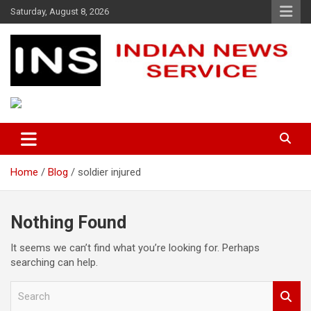
Skip
Saturday, August 8, 2026
to
content
Indian News Service
Indian News Service
Home
Blog
soldier injured
Nothing Found
It seems we can’t find what you’re looking for. Perhaps
searching can help.
S
e