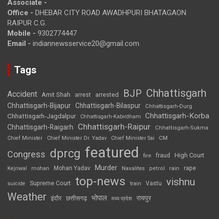
Associate -
Office -
DHEBAR CITY ROAD AWADHPURI BHATAGAON
RAIPUR C.G.
Mobile -
9302774447
Email -
indiannewsservice20@gmail.com
Tags
Chhattisgarh
BJP
Accident
Amit Shah
arrested
arrest
Chhattisgarh-Bijapur
Chhattisgarh-Bilaspur
Chhattisgarh-Durg
Chhattisgarh-Korba
Chhattisgarh-Jagdalpur
Chhattisgarh-Kabirdham
Chhattisgarh-Raipur
Chhattisgarh-Raigarh
Chhattisgarh-Sukma
CM
Chief Minister
Chief Minister Dr. Yadav
Chief Minister Sai
featured
dprcg
Congress
High Court
fire
fraud
Murder
rape
Mohan Yadav
Naxalites
rain
Kejriwal
mohan
petrol
top-news
vishnu
Supreme Court
Vastu
suicide
train
Weather
भोपाल
रायपुर
इंदौर
छत्तीसगढ़
मध्य प्रदेश