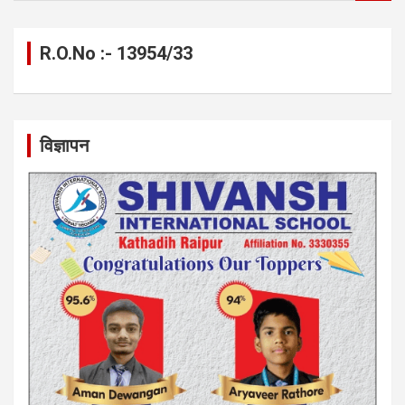
a
r
c
R.O.No :- 13954/33
h
विज्ञापन