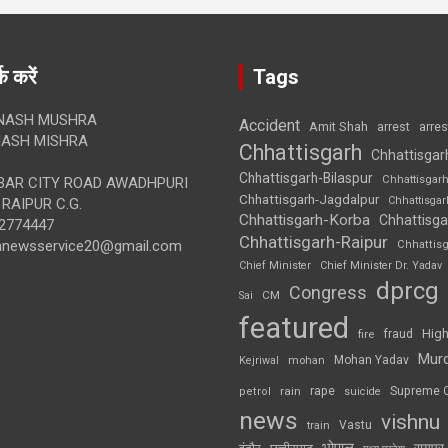
क करें
Tags
NASH MUSHRA
Accident
Amit Shah
arre
arrest
ASH MISHRA
Chhattisgarh
Chhattisgar
Chhattisgarh-Bilaspur
Chhattisgar
AR CITY ROAD AWADHPURI
Chhattisgarh-Jagdalpur
Chhattisga
RAIPUR C.G.
Chhattisgarh-Korba
Chhattisga
2774447
Chhattisgarh-Raipur
annewsservice20@gmail.com
Chhattis
Chief Minister
Chief Minister Dr. Yadav
dprcg
Congress
CM
Sai
featured
High
fire
fraud
Mur
Mohan Yadav
Kejriwal
mohan
rape
Supreme 
rain
petrol
suicide
news
vishnu
Vastu
train
भोपाल
रायपुर