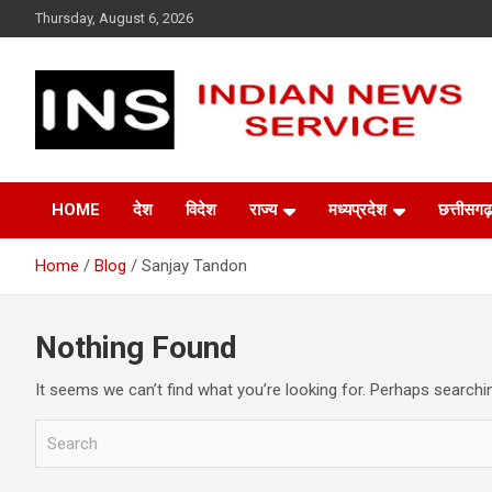
Skip
Thursday, August 6, 2026
to
content
Indian News Service
Indian News Service
HOME
देश
विदेश
राज्य
मध्यप्रदेश
छत्तीसगढ़
Home
Blog
Sanjay Tandon
Nothing Found
It seems we can’t find what you’re looking for. Perhaps searchi
S
e
a