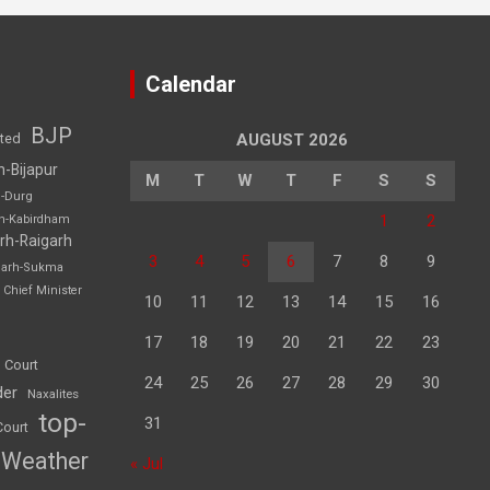
Calendar
BJP
sted
AUGUST 2026
h-Bijapur
M
T
W
T
F
S
S
h-Durg
1
2
rh-Kabirdham
rh-Raigarh
3
4
5
6
7
8
9
garh-Sukma
Chief Minister
10
11
12
13
14
15
16
17
18
19
20
21
22
23
 Court
24
25
26
27
28
29
30
der
Naxalites
top-
31
Court
Weather
« Jul