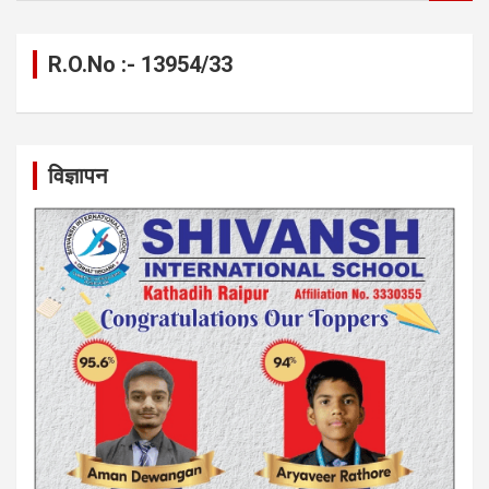
a
r
c
R.O.No :- 13954/33
h
विज्ञापन