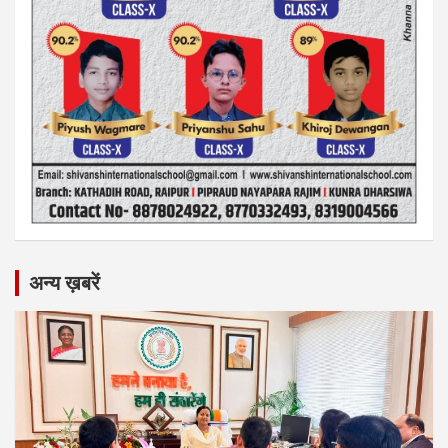
अन्य ख़बरें