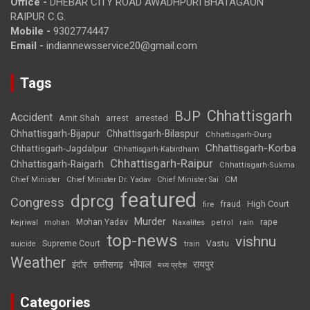
Office -
DHEBAR CITY ROAD AWADHPURI BHATAGAON
RAIPUR C.G.
Mobile -
9302774447
Email -
indiannewsservice20@gmail.com
Tags
Chhattisgarh
BJP
Accident
Amit Shah
arrested
arrest
Chhattisgarh-Bijapur
Chhattisgarh-Bilaspur
Chhattisgarh-Durg
Chhattisgarh-Korba
Chhattisgarh-Jagdalpur
Chhattisgarh-Kabirdham
Chhattisgarh-Raipur
Chhattisgarh-Raigarh
Chhattisgarh-Sukma
CM
Chief Minister
Chief Minister Dr. Yadav
Chief Minister Sai
featured
dprcg
Congress
High Court
fire
fraud
Murder
rape
Mohan Yadav
Naxalites
rain
Kejriwal
mohan
petrol
top-news
vishnu
Supreme Court
Vastu
suicide
train
Weather
भोपाल
रायपुर
इंदौर
छत्तीसगढ़
मध्य प्रदेश
Categories