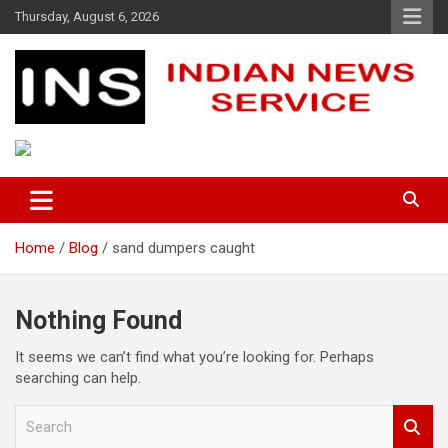
Skip
Thursday, August 6, 2026
to
content
Indian News Service
Indian News Service
Home
Blog
sand dumpers caught
Nothing Found
It seems we can’t find what you’re looking for. Perhaps
searching can help.
S
e