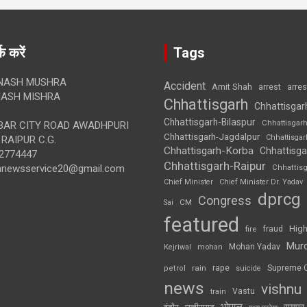
क करें
Tags
NASH MUSHRA
Accident
Amit Shah
arre
arrest
ASH MISHRA
Chhattisgarh
Chhattisgar
Chhattisgarh-Bilaspur
Chhattisgar
AR CITY ROAD AWADHPURI
Chhattisgarh-Jagdalpur
Chhattisga
RAIPUR C.G.
Chhattisgarh-Korba
Chhattisga
2774447
Chhattisgarh-Raipur
annewsservice20@gmail.com
Chhattis
Chief Minister
Chief Minister Dr. Yadav
dprcg
Congress
CM
Sai
featured
High
fire
fraud
Mur
Mohan Yadav
Kejriwal
mohan
rape
Supreme 
rain
petrol
suicide
news
vishnu
Vastu
train
भोपाल
रायपुर