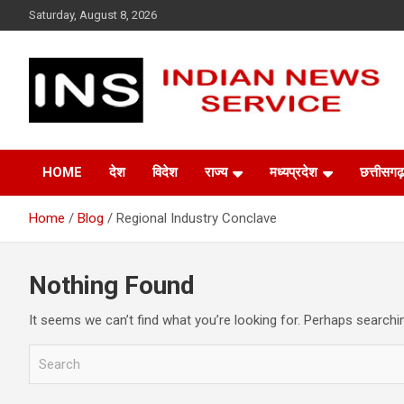
Skip
Saturday, August 8, 2026
to
content
Indian News Service
Indian News Service
HOME
देश
विदेश
राज्य
मध्यप्रदेश
छत्तीसगढ़
Home
Blog
Regional Industry Conclave
Nothing Found
It seems we can’t find what you’re looking for. Perhaps searchi
S
e
a