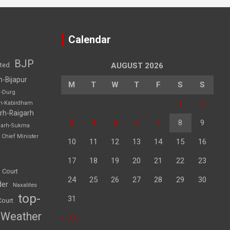
Calendar
BJP
sted
AUGUST 2026
h-Bijapur
M
T
W
T
F
S
S
h-Durg
1
2
rh-Kabirdham
rh-Raigarh
3
4
5
6
7
8
9
garh-Sukma
Chief Minister
10
11
12
13
14
15
16
17
18
19
20
21
22
23
 Court
24
25
26
27
28
29
30
der
Naxalites
top-
31
Court
Weather
« Jul