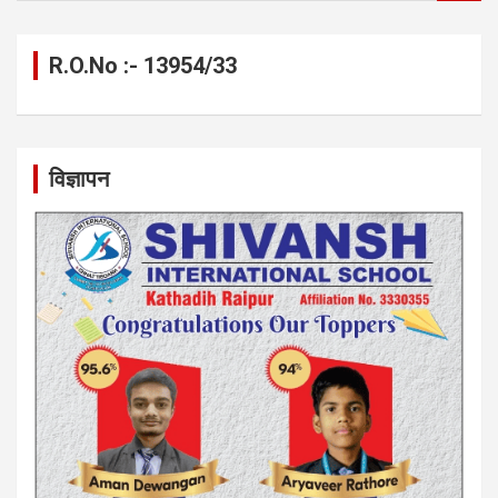
a
r
c
R.O.No :- 13954/33
h
विज्ञापन