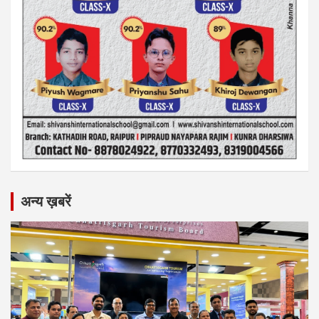
अन्य ख़बरें