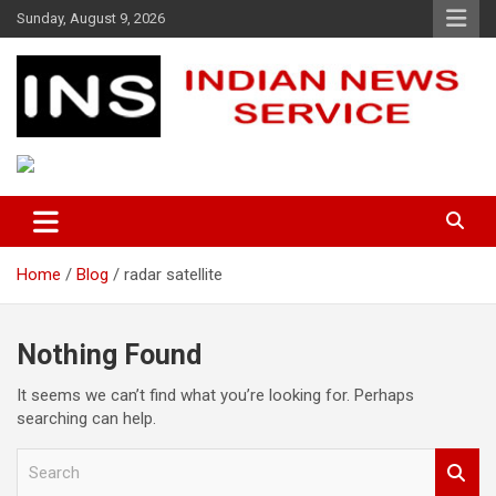
Skip
Sunday, August 9, 2026
to
content
Indian News Service
Indian News Service
Home
Blog
radar satellite
Nothing Found
It seems we can’t find what you’re looking for. Perhaps
searching can help.
S
e