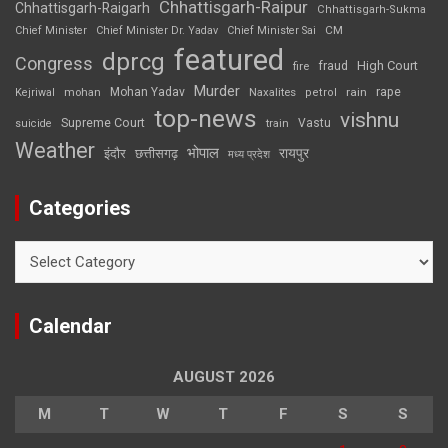
Chhattisgarh-Raipur
Chhattisgarh-Raigarh
Chhattisgarh-Sukma
CM
Chief Minister
Chief Minister Dr. Yadav
Chief Minister Sai
featured
dprcg
Congress
High Court
fire
fraud
Murder
rape
Mohan Yadav
Naxalites
rain
Kejriwal
mohan
petrol
top-news
vishnu
Supreme Court
Vastu
suicide
train
Weather
भोपाल
रायपुर
इंदौर
छत्तीसगढ़
मध्य प्रदेश
Categories
Categories
Calendar
AUGUST 2026
M
T
W
T
F
S
S