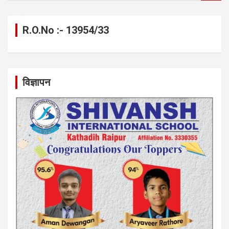
a
r
c
R.O.No :- 13954/33
h
विज्ञापन