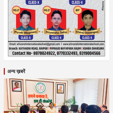
अन्य ख़बरें