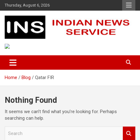
Skip
Thursday, August 6, 2026
to
content
Indian News Service
Indian News Service
Home
Blog
Qatar FIR
Nothing Found
It seems we can’t find what you’re looking for. Perhaps
searching can help.
S
e