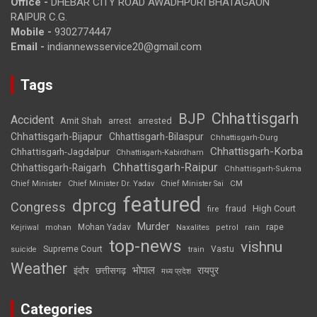
Office -
DHEBAR CITY ROAD AWADHPURI BHATAGAON
RAIPUR C.G.
Mobile -
9302774447
Email -
indiannewsservice20@gmail.com
Tags
Chhattisgarh
BJP
Accident
Amit Shah
arrested
arrest
Chhattisgarh-Bijapur
Chhattisgarh-Bilaspur
Chhattisgarh-Durg
Chhattisgarh-Korba
Chhattisgarh-Jagdalpur
Chhattisgarh-Kabirdham
Chhattisgarh-Raipur
Chhattisgarh-Raigarh
Chhattisgarh-Sukma
CM
Chief Minister
Chief Minister Dr. Yadav
Chief Minister Sai
featured
dprcg
Congress
High Court
fire
fraud
Murder
rape
Mohan Yadav
Naxalites
rain
Kejriwal
mohan
petrol
top-news
vishnu
Supreme Court
Vastu
suicide
train
Weather
भोपाल
रायपुर
इंदौर
छत्तीसगढ़
मध्य प्रदेश
Categories