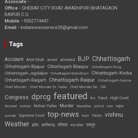
Associate -
Office -
DHEBAR CITY ROAD AWADHPURI BHATAGAON
RAIPUR C.G.
Mobile -
9302774447
Email -
indiannewsservice20@gmail.com
Tags
Chhattisgarh
BJP
Accident
Amit Shah
arrested
arrest
Chhattisgarh-Bijapur
Chhattisgarh-Bilaspur
Chhattisgarh-Durg
Chhattisgarh-Korba
Chhattisgarh-Jagdalpur
Chhattisgarh-Kabirdham
Chhattisgarh-Raipur
Chhattisgarh-Raigarh
Chhattisgarh-Sukma
CM
Chief Minister
Chief Minister Dr. Yadav
Chief Minister Sai
featured
dprcg
Congress
High Court
fire
fraud
Murder
rape
Mohan Yadav
Naxalites
rain
Kejriwal
mohan
petrol
top-news
vishnu
Supreme Court
Vastu
suicide
train
Weather
भोपाल
रायपुर
इंदौर
छत्तीसगढ़
मध्य प्रदेश