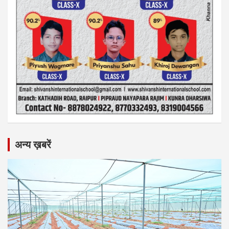
अन्य ख़बरें