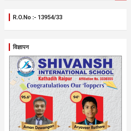
a
r
c
R.O.No :- 13954/33
h
विज्ञापन