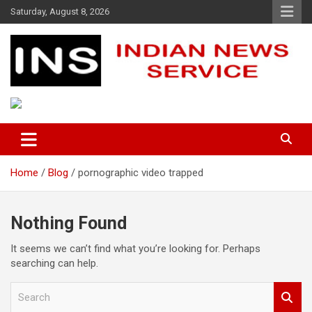
Skip
Saturday, August 8, 2026
to
content
Indian News Service
Indian News Service
Home
Blog
pornographic video trapped
Nothing Found
It seems we can’t find what you’re looking for. Perhaps
searching can help.
S
e