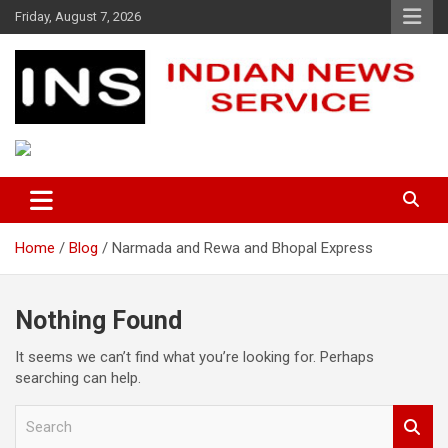
Skip
Friday, August 7, 2026
to
content
Indian News Service
Indian News Service
Home
Blog
Narmada and Rewa and Bhopal Express
Nothing Found
It seems we can’t find what you’re looking for. Perhaps
searching can help.
S
e