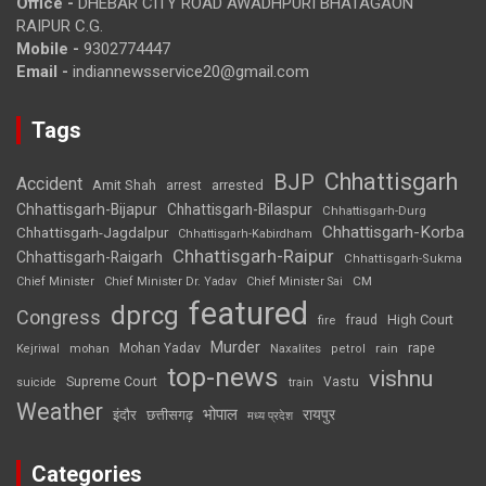
Office -
DHEBAR CITY ROAD AWADHPURI BHATAGAON
RAIPUR C.G.
Mobile -
9302774447
Email -
indiannewsservice20@gmail.com
Tags
Chhattisgarh
BJP
Accident
Amit Shah
arrested
arrest
Chhattisgarh-Bijapur
Chhattisgarh-Bilaspur
Chhattisgarh-Durg
Chhattisgarh-Korba
Chhattisgarh-Jagdalpur
Chhattisgarh-Kabirdham
Chhattisgarh-Raipur
Chhattisgarh-Raigarh
Chhattisgarh-Sukma
CM
Chief Minister
Chief Minister Dr. Yadav
Chief Minister Sai
featured
dprcg
Congress
High Court
fire
fraud
Murder
rape
Mohan Yadav
Naxalites
rain
Kejriwal
mohan
petrol
top-news
vishnu
Supreme Court
Vastu
suicide
train
Weather
भोपाल
रायपुर
इंदौर
छत्तीसगढ़
मध्य प्रदेश
Categories