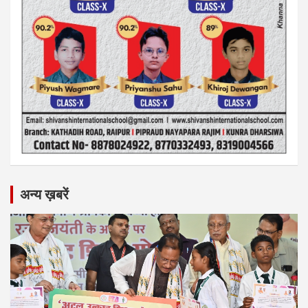
अन्य ख़बरें