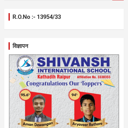
a
r
c
R.O.No :- 13954/33
h
विज्ञापन