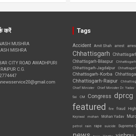
क करें
Tags
NASH MUSHRA
Accident
Amit Shah
arre
arrest
ASH MISHRA
Chhattisgarh
Chhattisgar
Chhattisgarh-Bilaspur
Chhattisgar
AR CITY ROAD AWADHPURI
Chhattisgarh-Jagdalpur
Chhattisga
RAIPUR C.G.
Chhattisgarh-Korba
Chhattisga
2774447
Chhattisgarh-Raipur
annewsservice20@gmail.com
Chhattis
Chief Minister
Chief Minister Dr. Yadav
dprcg
Congress
CM
Sai
featured
High
fire
fraud
Mur
Mohan Yadav
Kejriwal
mohan
rape
Supreme 
rain
petrol
suicide
news
vishnu