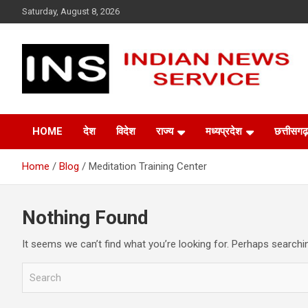
Skip
Saturday, August 8, 2026
to
content
Indian News Service
Indian News Service
HOME
देश
विदेश
राज्य
मध्यप्रदेश
छत्तीसगढ़
Home
Blog
Meditation Training Center
Nothing Found
It seems we can’t find what you’re looking for. Perhaps searchi
S
e
a