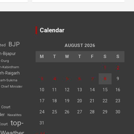
Calendar
BJP
sted
AUGUST 2026
h-Bijapur
M
T
W
T
F
S
S
h-Durg
1
2
rh-Kabirdham
rh-Raigarh
3
4
5
6
7
8
9
garh-Sukma
Chief Minister
10
11
12
13
14
15
16
17
18
19
20
21
22
23
 Court
24
25
26
27
28
29
30
der
Naxalites
top-
31
Court
Weather
« Jul