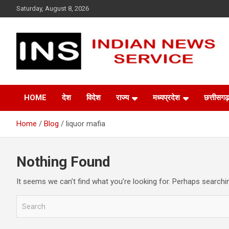
Skip
Saturday, August 8, 2026
to
content
Indian News Service
Indian News Service
HOME
देश
विदेश
राज्य
मध्यप्रदेश
छत्तीसगढ़
Home
Blog
liquor mafia
Nothing Found
It seems we can’t find what you’re looking for. Perhaps searchi
S
e
a