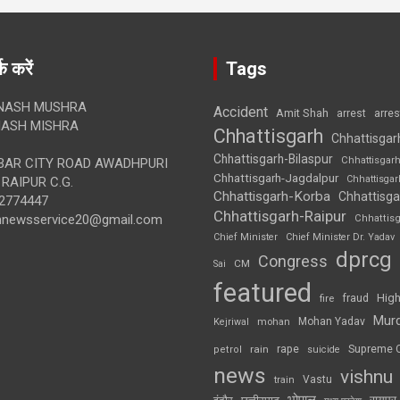
क करें
Tags
NASH MUSHRA
Accident
Amit Shah
arre
arrest
ASH MISHRA
Chhattisgarh
Chhattisgar
Chhattisgarh-Bilaspur
Chhattisgar
AR CITY ROAD AWADHPURI
Chhattisgarh-Jagdalpur
Chhattisga
RAIPUR C.G.
Chhattisgarh-Korba
Chhattisga
2774447
Chhattisgarh-Raipur
annewsservice20@gmail.com
Chhattis
Chief Minister
Chief Minister Dr. Yadav
dprcg
Congress
CM
Sai
featured
High
fire
fraud
Mur
Mohan Yadav
Kejriwal
mohan
rape
Supreme 
rain
petrol
suicide
news
vishnu
Vastu
train
भोपाल
रायपुर