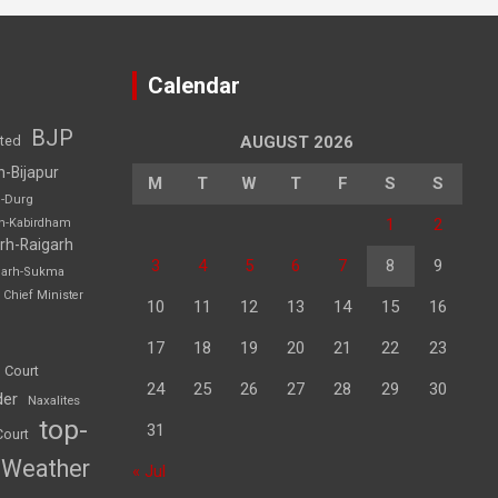
Calendar
BJP
sted
AUGUST 2026
h-Bijapur
M
T
W
T
F
S
S
h-Durg
1
2
rh-Kabirdham
rh-Raigarh
3
4
5
6
7
8
9
garh-Sukma
Chief Minister
10
11
12
13
14
15
16
17
18
19
20
21
22
23
 Court
24
25
26
27
28
29
30
der
Naxalites
top-
31
Court
Weather
« Jul