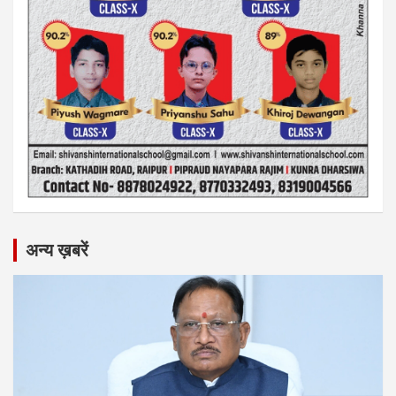
अन्य ख़बरें