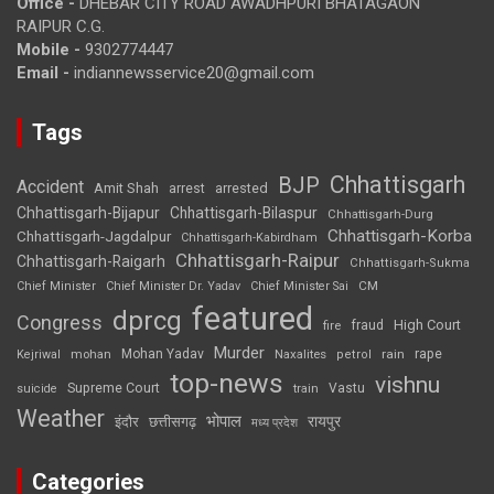
Office -
DHEBAR CITY ROAD AWADHPURI BHATAGAON
RAIPUR C.G.
Mobile -
9302774447
Email -
indiannewsservice20@gmail.com
Tags
Chhattisgarh
BJP
Accident
Amit Shah
arrested
arrest
Chhattisgarh-Bijapur
Chhattisgarh-Bilaspur
Chhattisgarh-Durg
Chhattisgarh-Korba
Chhattisgarh-Jagdalpur
Chhattisgarh-Kabirdham
Chhattisgarh-Raipur
Chhattisgarh-Raigarh
Chhattisgarh-Sukma
CM
Chief Minister
Chief Minister Dr. Yadav
Chief Minister Sai
featured
dprcg
Congress
High Court
fire
fraud
Murder
rape
Mohan Yadav
Naxalites
rain
Kejriwal
mohan
petrol
top-news
vishnu
Supreme Court
Vastu
suicide
train
Weather
भोपाल
रायपुर
इंदौर
छत्तीसगढ़
मध्य प्रदेश
Categories