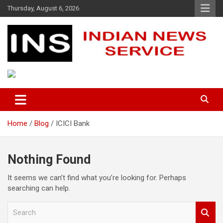
Skip
Thursday, August 6, 2026
to
content
Indian News Service
Indian News Service
Home
Blog
ICICI Bank
Nothing Found
It seems we can’t find what you’re looking for. Perhaps
searching can help.
S
e