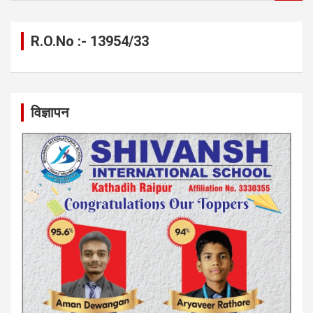
a
r
c
R.O.No :- 13954/33
h
विज्ञापन