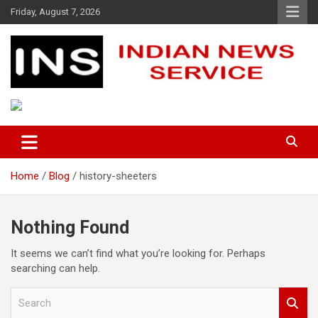
Skip
Friday, August 7, 2026
to
content
Indian News Service
Indian News Service
Home
Blog
history-sheeters
Nothing Found
It seems we can’t find what you’re looking for. Perhaps
searching can help.
S
e