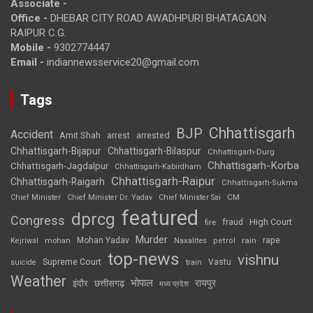
Associate -
Office -
DHEBAR CITY ROAD AWADHPURI BHATAGAON
RAIPUR C.G.
Mobile -
9302774447
Email -
indiannewsservice20@gmail.com
Tags
Chhattisgarh
BJP
Accident
Amit Shah
arrested
arrest
Chhattisgarh-Bijapur
Chhattisgarh-Bilaspur
Chhattisgarh-Durg
Chhattisgarh-Korba
Chhattisgarh-Jagdalpur
Chhattisgarh-Kabirdham
Chhattisgarh-Raipur
Chhattisgarh-Raigarh
Chhattisgarh-Sukma
CM
Chief Minister
Chief Minister Dr. Yadav
Chief Minister Sai
featured
dprcg
Congress
High Court
fire
fraud
Murder
rape
Mohan Yadav
Naxalites
rain
Kejriwal
mohan
petrol
top-news
vishnu
Supreme Court
Vastu
suicide
train
Weather
भोपाल
रायपुर
इंदौर
छत्तीसगढ़
मध्य प्रदेश