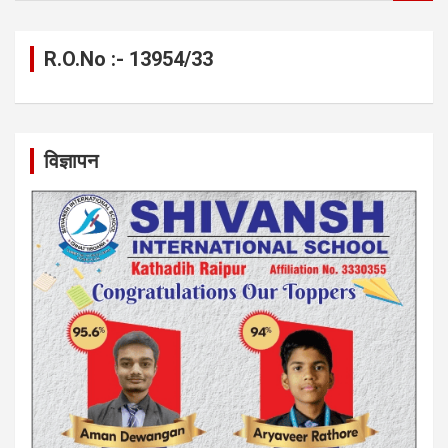
a
r
c
R.O.No :- 13954/33
h
विज्ञापन