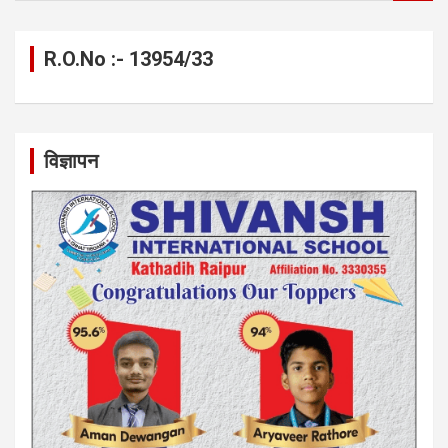
a
r
c
R.O.No :- 13954/33
h
विज्ञापन