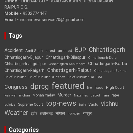
Office -
DHEBAR CITY ROAD AWADHPURI BHATAGAON
RAIPUR C.G.
Mobile -
9302774447
Email -
indiannewsservice20@gmail.com
Tags
Chhattisgarh
BJP
Accident
Amit Shah
arrested
arrest
Chhattisgarh-Bijapur
Chhattisgarh-Bilaspur
Chhattisgarh-Durg
Chhattisgarh-Korba
Chhattisgarh-Jagdalpur
Chhattisgarh-Kabirdham
Chhattisgarh-Raipur
Chhattisgarh-Raigarh
Chhattisgarh-Sukma
CM
Chief Minister
Chief Minister Dr. Yadav
Chief Minister Sai
featured
dprcg
Congress
High Court
fire
fraud
Murder
rape
Mohan Yadav
Naxalites
rain
Kejriwal
mohan
petrol
top-news
vishnu
Supreme Court
Vastu
suicide
train
Weather
भोपाल
रायपुर
इंदौर
छत्तीसगढ़
मध्य प्रदेश
Categories