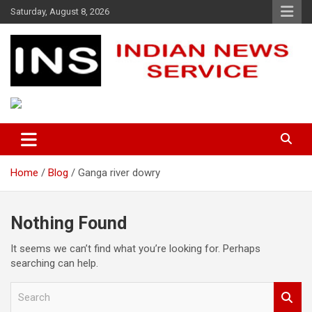
Skip
Saturday, August 8, 2026
to
content
Indian News Service
Indian News Service
Home
Blog
Ganga river dowry
Nothing Found
It seems we can’t find what you’re looking for. Perhaps
searching can help.
S
e