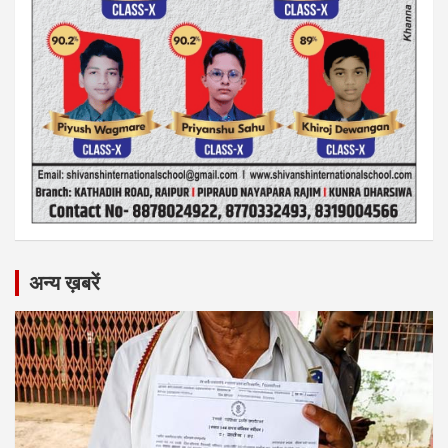
अन्य ख़बरें