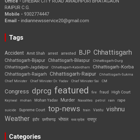
Office -
DHEBAR CITY ROAD AWADHPURI BHATAGAON
RAIPUR C.G.
Mobile -
9302774447
Email -
indiannewsservice20@gmail.com
Tags
Chhattisgarh
BJP
Accident
Amit Shah
arrested
arrest
Chhattisgarh-Bijapur
Chhattisgarh-Bilaspur
Chhattisgarh-Durg
Chhattisgarh-Korba
Chhattisgarh-Jagdalpur
Chhattisgarh-Kabirdham
Chhattisgarh-Raipur
Chhattisgarh-Raigarh
Chhattisgarh-Sukma
CM
Chief Minister
Chief Minister Dr. Yadav
Chief Minister Sai
featured
dprcg
Congress
High Court
fire
fraud
Murder
rape
Mohan Yadav
Naxalites
rain
Kejriwal
mohan
petrol
top-news
vishnu
Supreme Court
Vastu
suicide
train
Weather
भोपाल
रायपुर
इंदौर
छत्तीसगढ़
मध्य प्रदेश
Categories