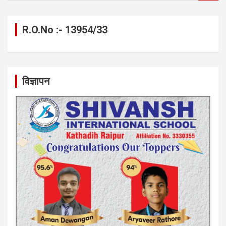
a
r
c
R.O.No :- 13954/33
h
विज्ञापन