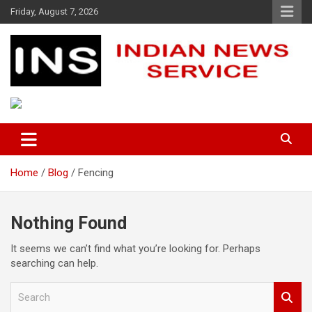
Skip
Friday, August 7, 2026
to
content
Indian News Service
Indian News Service
Home
Blog
Fencing
Nothing Found
It seems we can’t find what you’re looking for. Perhaps
searching can help.
S
e