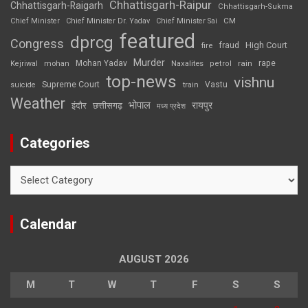
Chhattisgarh-Raipur
Chhattisgarh-Raigarh
Chhattisgarh-Sukma
CM
Chief Minister
Chief Minister Dr. Yadav
Chief Minister Sai
featured
dprcg
Congress
High Court
fire
fraud
Murder
rape
Mohan Yadav
Naxalites
rain
Kejriwal
mohan
petrol
top-news
vishnu
Supreme Court
Vastu
suicide
train
Weather
भोपाल
रायपुर
इंदौर
छत्तीसगढ़
मध्य प्रदेश
Categories
Categories
Calendar
AUGUST 2026
M
T
W
T
F
S
S