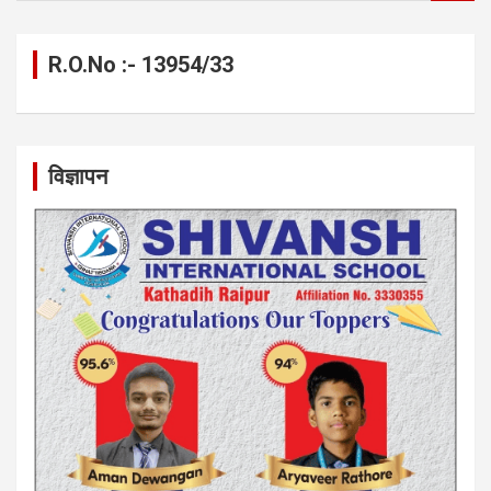
a
r
c
R.O.No :- 13954/33
h
विज्ञापन