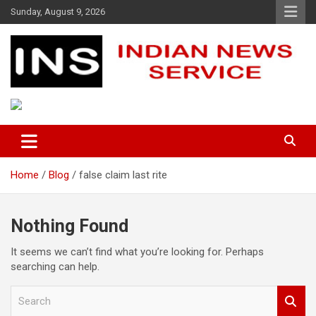
Skip
Sunday, August 9, 2026
to
content
Indian News Service
Indian News Service
Home
Blog
false claim last rite
Nothing Found
It seems we can’t find what you’re looking for. Perhaps
searching can help.
S
e