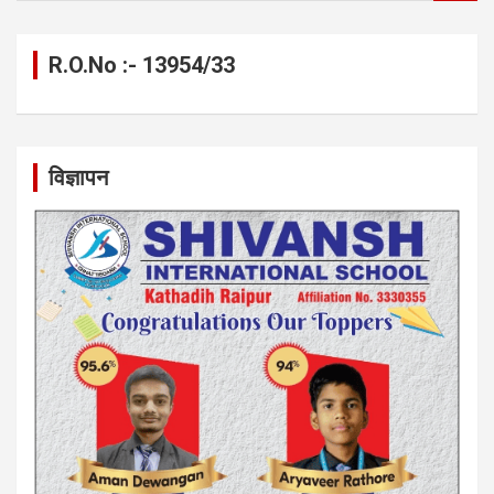
a
r
c
R.O.No :- 13954/33
h
विज्ञापन