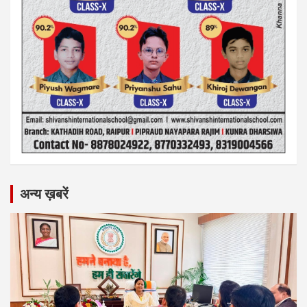
अन्य ख़बरें