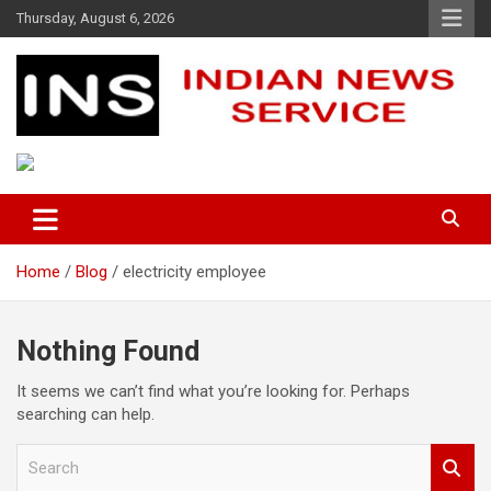
Skip
Thursday, August 6, 2026
to
content
Indian News Service
Indian News Service
Home
Blog
electricity employee
Nothing Found
It seems we can’t find what you’re looking for. Perhaps
searching can help.
S
e