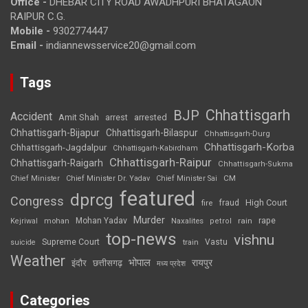
Office -
DHEBAR CITY ROAD AWADHPURI BHATAGAON
RAIPUR C.G.
Mobile -
9302774447
Email -
indiannewsservice20@gmail.com
Tags
Chhattisgarh
BJP
Accident
Amit Shah
arrested
arrest
Chhattisgarh-Bijapur
Chhattisgarh-Bilaspur
Chhattisgarh-Durg
Chhattisgarh-Korba
Chhattisgarh-Jagdalpur
Chhattisgarh-Kabirdham
Chhattisgarh-Raipur
Chhattisgarh-Raigarh
Chhattisgarh-Sukma
CM
Chief Minister
Chief Minister Dr. Yadav
Chief Minister Sai
featured
dprcg
Congress
High Court
fire
fraud
Murder
rape
Mohan Yadav
Naxalites
rain
Kejriwal
mohan
petrol
top-news
vishnu
Supreme Court
Vastu
suicide
train
Weather
भोपाल
रायपुर
इंदौर
छत्तीसगढ़
मध्य प्रदेश
Categories