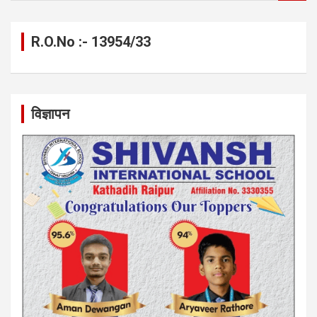
a
r
c
R.O.No :- 13954/33
h
विज्ञापन