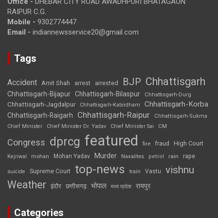
Office -
DHEBAR CITY ROAD AWADHPURI BHATAGAON
RAIPUR C.G.
Mobile -
9302774447
Email -
indiannewsservice20@gmail.com
Tags
Chhattisgarh
BJP
Accident
Amit Shah
arrested
arrest
Chhattisgarh-Bijapur
Chhattisgarh-Bilaspur
Chhattisgarh-Durg
Chhattisgarh-Korba
Chhattisgarh-Jagdalpur
Chhattisgarh-Kabirdham
Chhattisgarh-Raipur
Chhattisgarh-Raigarh
Chhattisgarh-Sukma
CM
Chief Minister
Chief Minister Dr. Yadav
Chief Minister Sai
featured
dprcg
Congress
High Court
fire
fraud
Murder
rape
Mohan Yadav
Naxalites
rain
Kejriwal
mohan
petrol
top-news
vishnu
Supreme Court
Vastu
suicide
train
Weather
भोपाल
रायपुर
इंदौर
छत्तीसगढ़
मध्य प्रदेश
Categories