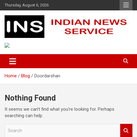
Skip
Thursday, August 6, 2026
to
content
Indian News Service
Indian News Service
Home
Blog
Doordarshan
Nothing Found
It seems we can’t find what you’re looking for. Perhaps
searching can help.
S
e