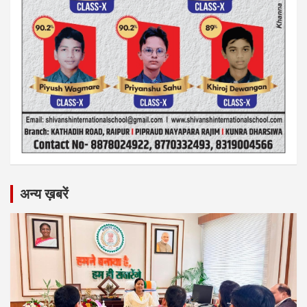
अन्य ख़बरें