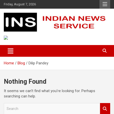
Skip
Friday, August 7, 2026
to
content
Indian News Service
Indian News Service
Home
Blog
Dilip Pandey
Nothing Found
It seems we can’t find what you’re looking for. Perhaps
searching can help.
S
e