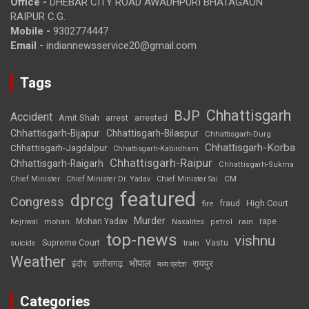
Office -
DHEBAR CITY ROAD AWADHPURI BHATAGAON
RAIPUR C.G.
Mobile -
9302774447
Email -
indiannewsservice20@gmail.com
Tags
Chhattisgarh
BJP
Accident
Amit Shah
arrested
arrest
Chhattisgarh-Bijapur
Chhattisgarh-Bilaspur
Chhattisgarh-Durg
Chhattisgarh-Korba
Chhattisgarh-Jagdalpur
Chhattisgarh-Kabirdham
Chhattisgarh-Raipur
Chhattisgarh-Raigarh
Chhattisgarh-Sukma
CM
Chief Minister
Chief Minister Dr. Yadav
Chief Minister Sai
featured
dprcg
Congress
High Court
fire
fraud
Murder
rape
Mohan Yadav
Naxalites
rain
Kejriwal
mohan
petrol
top-news
vishnu
Supreme Court
Vastu
suicide
train
Weather
भोपाल
रायपुर
इंदौर
छत्तीसगढ़
मध्य प्रदेश
Categories