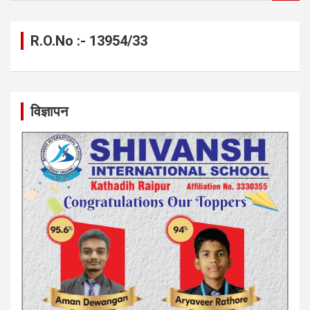
a
r
c
R.O.No :- 13954/33
h
विज्ञापन