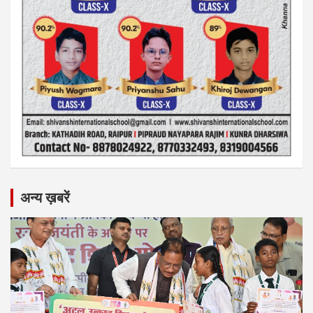
अन्य ख़बरें