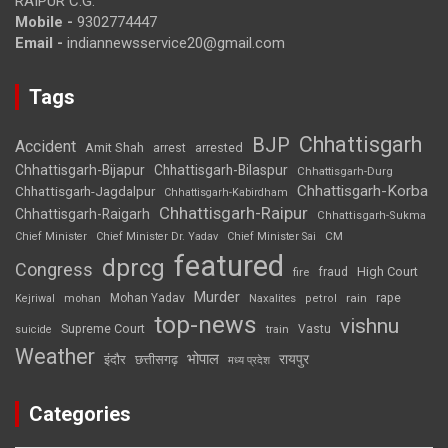
RAIPUR C.G.
Mobile -
9302774447
Email -
indiannewsservice20@gmail.com
Tags
Chhattisgarh
BJP
Accident
Amit Shah
arrested
arrest
Chhattisgarh-Bijapur
Chhattisgarh-Bilaspur
Chhattisgarh-Durg
Chhattisgarh-Korba
Chhattisgarh-Jagdalpur
Chhattisgarh-Kabirdham
Chhattisgarh-Raipur
Chhattisgarh-Raigarh
Chhattisgarh-Sukma
CM
Chief Minister
Chief Minister Dr. Yadav
Chief Minister Sai
featured
dprcg
Congress
High Court
fire
fraud
Murder
rape
Mohan Yadav
Naxalites
rain
Kejriwal
mohan
petrol
top-news
vishnu
Supreme Court
Vastu
suicide
train
Weather
भोपाल
रायपुर
इंदौर
छत्तीसगढ़
मध्य प्रदेश
Categories