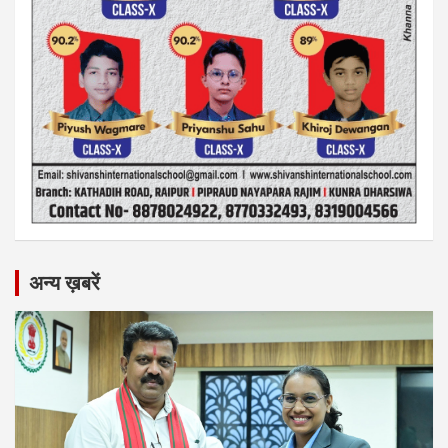
अन्य ख़बरें