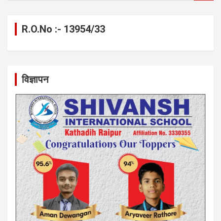
a
r
c
R.O.No :- 13954/33
h
विज्ञापन