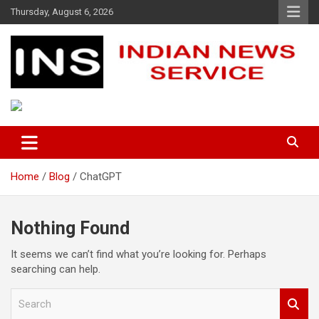
Skip
Thursday, August 6, 2026
to
content
Indian News Service
Indian News Service
Home
Blog
ChatGPT
Nothing Found
It seems we can’t find what you’re looking for. Perhaps
searching can help.
S
e