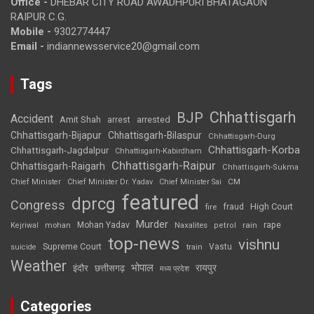
Office -
DHEBAR CITY ROAD AWADHPURI BHATAGAON
RAIPUR C.G.
Mobile -
9302774447
Email -
indiannewsservice20@gmail.com
Tags
Chhattisgarh
BJP
Accident
Amit Shah
arrested
arrest
Chhattisgarh-Bijapur
Chhattisgarh-Bilaspur
Chhattisgarh-Durg
Chhattisgarh-Korba
Chhattisgarh-Jagdalpur
Chhattisgarh-Kabirdham
Chhattisgarh-Raipur
Chhattisgarh-Raigarh
Chhattisgarh-Sukma
CM
Chief Minister
Chief Minister Dr. Yadav
Chief Minister Sai
featured
dprcg
Congress
High Court
fire
fraud
Murder
rape
Mohan Yadav
Naxalites
rain
Kejriwal
mohan
petrol
top-news
vishnu
Supreme Court
Vastu
suicide
train
Weather
भोपाल
रायपुर
इंदौर
छत्तीसगढ़
मध्य प्रदेश
Categories