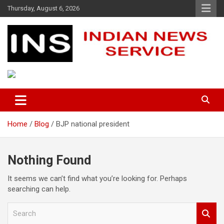
Skip
Thursday, August 6, 2026
to
content
Indian News Service
Indian News Service
Home
Blog
BJP national president
Nothing Found
It seems we can’t find what you’re looking for. Perhaps
searching can help.
S
e