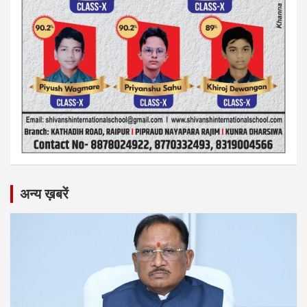
अन्य ख़बरें