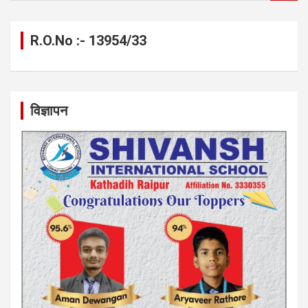
a
r
c
R.O.No :- 13954/33
h
विज्ञापन