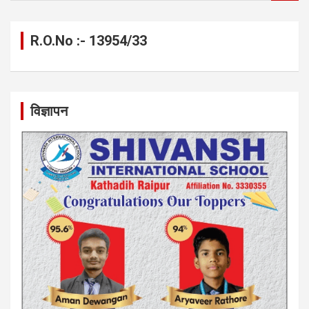
a
r
c
R.O.No :- 13954/33
h
विज्ञापन