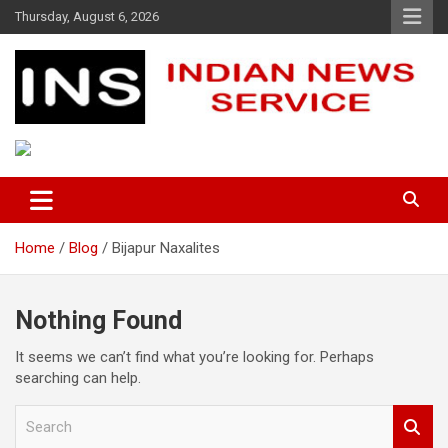
Skip
Thursday, August 6, 2026
to
content
Indian News Service
Indian News Service
Home
Blog
Bijapur Naxalites
Nothing Found
It seems we can’t find what you’re looking for. Perhaps
searching can help.
S
e