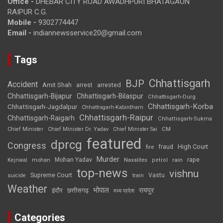
Office -
DHEBAR CITY ROAD AWADHPURI BHATAGAON
RAIPUR C.G.
Mobile -
9302774447
Email -
indiannewsservice20@gmail.com
Tags
Chhattisgarh
BJP
Accident
Amit Shah
arrested
arrest
Chhattisgarh-Bijapur
Chhattisgarh-Bilaspur
Chhattisgarh-Durg
Chhattisgarh-Korba
Chhattisgarh-Jagdalpur
Chhattisgarh-Kabirdham
Chhattisgarh-Raipur
Chhattisgarh-Raigarh
Chhattisgarh-Sukma
CM
Chief Minister
Chief Minister Dr. Yadav
Chief Minister Sai
featured
dprcg
Congress
High Court
fire
fraud
Murder
rape
Mohan Yadav
Naxalites
rain
Kejriwal
mohan
petrol
top-news
vishnu
Supreme Court
Vastu
suicide
train
Weather
भोपाल
रायपुर
इंदौर
छत्तीसगढ़
मध्य प्रदेश
Categories