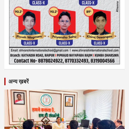
अन्य ख़बरें