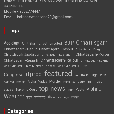
Office -
DHEBAR CITY ROAD AWADHPURI BHATAGAON
RAIPUR C.G.
Mobile -
9302774447
Email -
indiannewsservice20@gmail.com
Tags
Chhattisgarh
BJP
Accident
Amit Shah
arrested
arrest
Chhattisgarh-Bijapur
Chhattisgarh-Bilaspur
Chhattisgarh-Durg
Chhattisgarh-Korba
Chhattisgarh-Jagdalpur
Chhattisgarh-Kabirdham
Chhattisgarh-Raipur
Chhattisgarh-Raigarh
Chhattisgarh-Sukma
CM
Chief Minister
Chief Minister Dr. Yadav
Chief Minister Sai
featured
dprcg
Congress
High Court
fire
fraud
Murder
rape
Mohan Yadav
Naxalites
rain
Kejriwal
mohan
petrol
top-news
vishnu
Supreme Court
Vastu
suicide
train
Weather
भोपाल
रायपुर
इंदौर
छत्तीसगढ़
मध्य प्रदेश
Categories