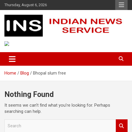
Skip
Thursday, August 6, 2026
to
content
Indian News Service
Indian News Service
Home
Blog
Bhopal slum free
Nothing Found
It seems we can’t find what you’re looking for. Perhaps
searching can help.
S
e