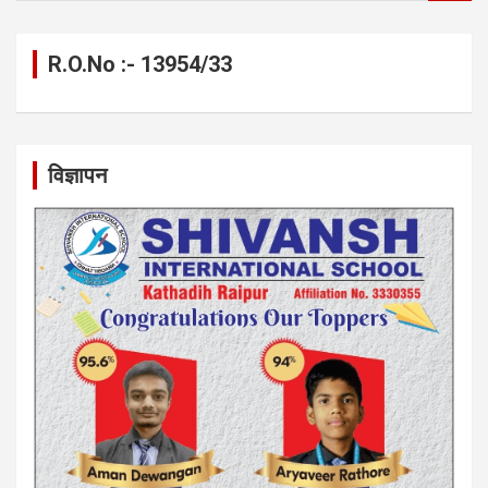
a
r
c
R.O.No :- 13954/33
h
विज्ञापन