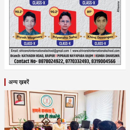
अन्य ख़बरें