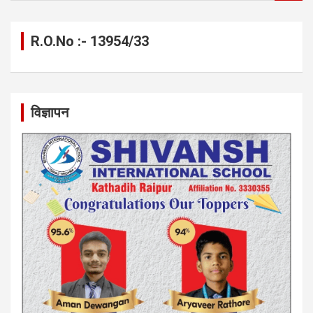
a
r
c
R.O.No :- 13954/33
h
विज्ञापन