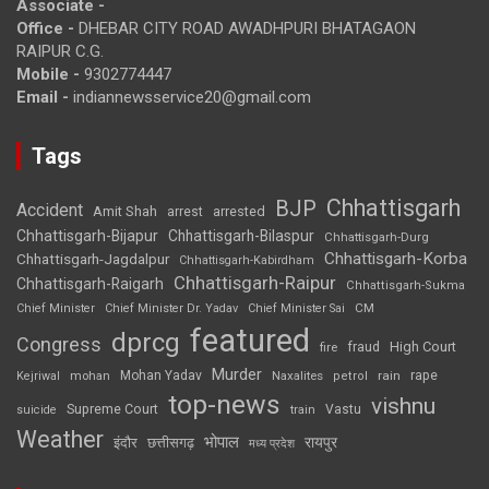
Associate -
Office -
DHEBAR CITY ROAD AWADHPURI BHATAGAON
RAIPUR C.G.
Mobile -
9302774447
Email -
indiannewsservice20@gmail.com
Tags
Chhattisgarh
BJP
Accident
Amit Shah
arrested
arrest
Chhattisgarh-Bijapur
Chhattisgarh-Bilaspur
Chhattisgarh-Durg
Chhattisgarh-Korba
Chhattisgarh-Jagdalpur
Chhattisgarh-Kabirdham
Chhattisgarh-Raipur
Chhattisgarh-Raigarh
Chhattisgarh-Sukma
CM
Chief Minister
Chief Minister Dr. Yadav
Chief Minister Sai
featured
dprcg
Congress
High Court
fire
fraud
Murder
rape
Mohan Yadav
Naxalites
rain
Kejriwal
mohan
petrol
top-news
vishnu
Supreme Court
Vastu
suicide
train
Weather
भोपाल
रायपुर
इंदौर
छत्तीसगढ़
मध्य प्रदेश