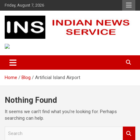
Skip
Friday, August 7, 2026
to
content
Indian News Service
Indian News Service
Home
Blog
Artificial Island Airport
Nothing Found
It seems we can’t find what you’re looking for. Perhaps
searching can help.
S
e