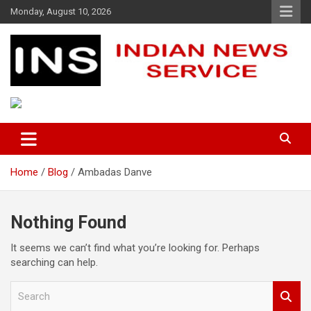
Skip
Monday, August 10, 2026
to
content
Indian News Service
Indian News Service
Home
Blog
Ambadas Danve
Nothing Found
It seems we can’t find what you’re looking for. Perhaps
searching can help.
S
e