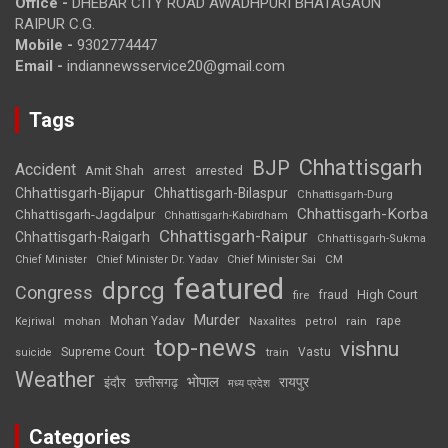
Office -
DHEBAR CITY ROAD AWADHPURI BHATAGAON
RAIPUR C.G.
Mobile -
9302774447
Email -
indiannewsservice20@gmail.com
Tags
Chhattisgarh
BJP
Accident
Amit Shah
arrested
arrest
Chhattisgarh-Bijapur
Chhattisgarh-Bilaspur
Chhattisgarh-Durg
Chhattisgarh-Korba
Chhattisgarh-Jagdalpur
Chhattisgarh-Kabirdham
Chhattisgarh-Raipur
Chhattisgarh-Raigarh
Chhattisgarh-Sukma
CM
Chief Minister
Chief Minister Dr. Yadav
Chief Minister Sai
featured
dprcg
Congress
High Court
fire
fraud
Murder
rape
Mohan Yadav
Naxalites
rain
Kejriwal
mohan
petrol
top-news
vishnu
Supreme Court
Vastu
suicide
train
Weather
भोपाल
रायपुर
इंदौर
छत्तीसगढ़
मध्य प्रदेश
Categories