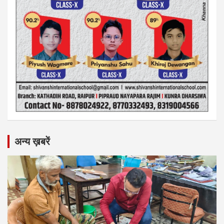
अन्य ख़बरें