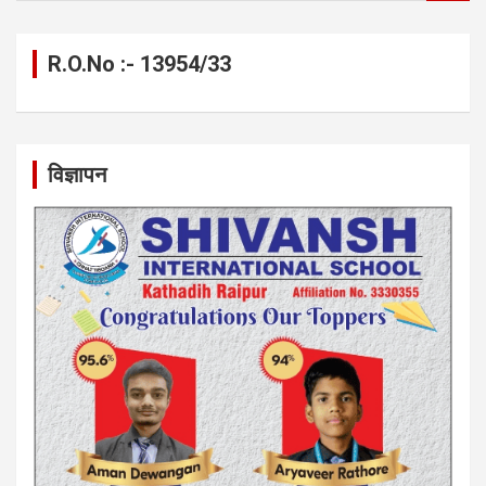
a
r
c
R.O.No :- 13954/33
h
विज्ञापन