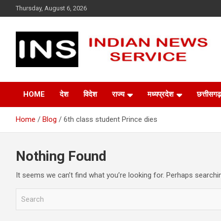
Skip
Thursday, August 6, 2026
to
content
Indian News Service
Indian News Service
HOME
देश
विदेश
राज्य
मध्यप्रदेश
छत्तीसगढ़
Home
Blog
6th class student Prince dies
Nothing Found
It seems we can’t find what you’re looking for. Perhaps searchi
S
e
a