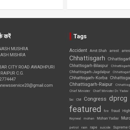
क करें
Tags
NASH MUSHRA
Accident
Amit Shah
arre
arrest
ASH MISHRA
Chhattisgarh
Chhattisgar
Chhattisgarh-Bilaspur
Chhattisgar
AR CITY ROAD AWADHPURI
Chhattisgarh-Jagdalpur
Chhattisga
RAIPUR C.G.
Chhattisgarh-Korba
Chhattisga
2774447
Chhattisgarh-Raipur
annewsservice20@gmail.com
Chhattis
Chief Minister
Chief Minister Dr. Yadav
dprcg
Congress
CM
Sai
featured
High
fire
fraud
Mur
Mohan Yadav
Kejriwal
mohan
rape
Supreme 
rain
petrol
suicide