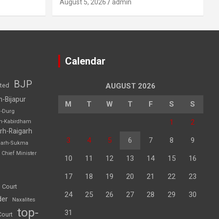
August 5, 2026
admin
Calendar
BJP
sted
AUGUST 2026
h-Bijapur
M
T
W
T
F
S
S
h-Durg
1
2
rh-Kabirdham
rh-Raigarh
3
4
5
6
7
8
9
garh-Sukma
Chief Minister
10
11
12
13
14
15
16
17
18
19
20
21
22
23
 Court
24
25
26
27
28
29
30
der
Naxalites
top-
31
Court