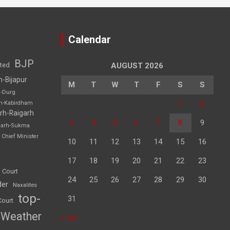
Calendar
BJP
sted
AUGUST 2026
h-Bijapur
M
T
W
T
F
S
S
h-Durg
1
2
rh-Kabirdham
rh-Raigarh
3
4
5
6
7
8
9
garh-Sukma
Chief Minister
10
11
12
13
14
15
16
17
18
19
20
21
22
23
 Court
24
25
26
27
28
29
30
der
Naxalites
top-
31
Court
Weather
« Jul