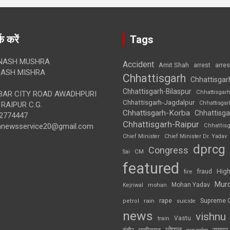
क करें
Tags
NASH MUSHRA
Accident
Amit Shah
arre
arrest
ASH MISHRA
Chhattisgarh
Chhattisgar
Chhattisgarh-Bilaspur
Chhattisgar
AR CITY ROAD AWADHPURI
Chhattisgarh-Jagdalpur
Chhattisga
RAIPUR C.G.
Chhattisgarh-Korba
Chhattisga
2774447
Chhattisgarh-Raipur
annewsservice20@gmail.com
Chhattis
Chief Minister
Chief Minister Dr. Yadav
dprcg
Congress
CM
Sai
featured
High
fire
fraud
Mur
Mohan Yadav
Kejriwal
mohan
rape
Supreme 
rain
petrol
suicide
news
vishnu
Vastu
train
भोपाल
रायपुर