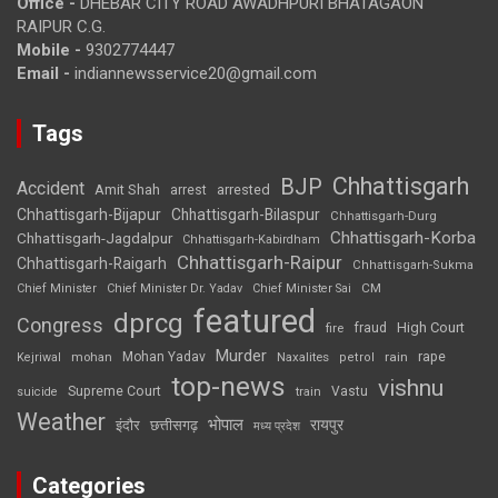
Office -
DHEBAR CITY ROAD AWADHPURI BHATAGAON
RAIPUR C.G.
Mobile -
9302774447
Email -
indiannewsservice20@gmail.com
Tags
Chhattisgarh
BJP
Accident
Amit Shah
arrested
arrest
Chhattisgarh-Bijapur
Chhattisgarh-Bilaspur
Chhattisgarh-Durg
Chhattisgarh-Korba
Chhattisgarh-Jagdalpur
Chhattisgarh-Kabirdham
Chhattisgarh-Raipur
Chhattisgarh-Raigarh
Chhattisgarh-Sukma
CM
Chief Minister
Chief Minister Dr. Yadav
Chief Minister Sai
featured
dprcg
Congress
High Court
fire
fraud
Murder
rape
Mohan Yadav
Naxalites
rain
Kejriwal
mohan
petrol
top-news
vishnu
Supreme Court
Vastu
suicide
train
Weather
भोपाल
रायपुर
इंदौर
छत्तीसगढ़
मध्य प्रदेश
Categories