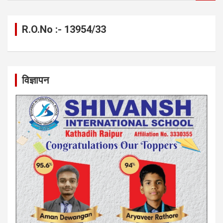
a
r
c
R.O.No :- 13954/33
h
विज्ञापन