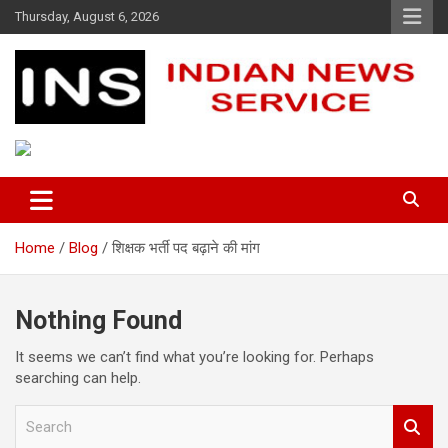
Skip
Thursday, August 6, 2026
to
content
Indian News Service
Indian News Service
Home
Blog
शिक्षक भर्ती पद बढ़ाने की मांग
Nothing Found
It seems we can’t find what you’re looking for. Perhaps
searching can help.
S
e