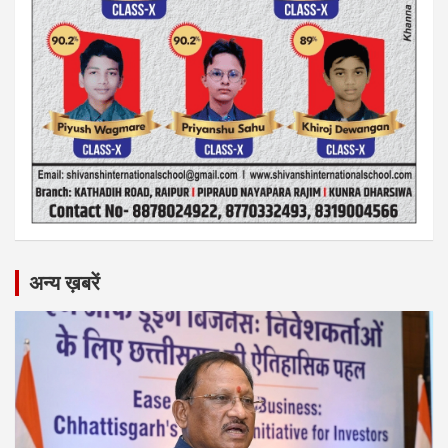
अन्य ख़बरें