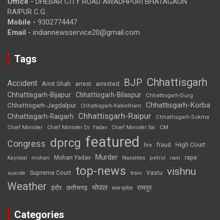
Office -
DHEBAR CITY ROAD AWADHPURI BHATAGAON
RAIPUR C.G.
Mobile -
9302774447
Email -
indiannewsservice20@gmail.com
Tags
Chhattisgarh
BJP
Accident
Amit Shah
arrested
arrest
Chhattisgarh-Bijapur
Chhattisgarh-Bilaspur
Chhattisgarh-Durg
Chhattisgarh-Korba
Chhattisgarh-Jagdalpur
Chhattisgarh-Kabirdham
Chhattisgarh-Raipur
Chhattisgarh-Raigarh
Chhattisgarh-Sukma
CM
Chief Minister
Chief Minister Dr. Yadav
Chief Minister Sai
featured
dprcg
Congress
High Court
fire
fraud
Murder
rape
Mohan Yadav
Naxalites
rain
Kejriwal
mohan
petrol
top-news
vishnu
Supreme Court
Vastu
suicide
train
Weather
भोपाल
रायपुर
इंदौर
छत्तीसगढ़
मध्य प्रदेश
Categories