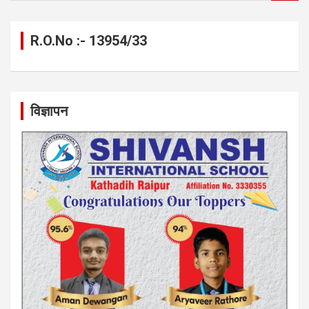
a
r
c
R.O.No :- 13954/33
h
विज्ञापन