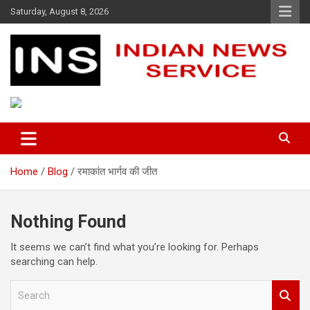
Skip
Saturday, August 8, 2026
to
content
Indian News Service
Indian News Service
Home
Blog
रमाकांत भार्गव की जीत
Nothing Found
It seems we can’t find what you’re looking for. Perhaps
searching can help.
S
e