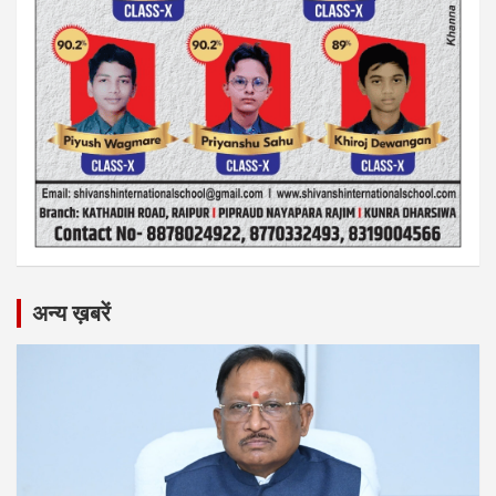
अन्य ख़बरें