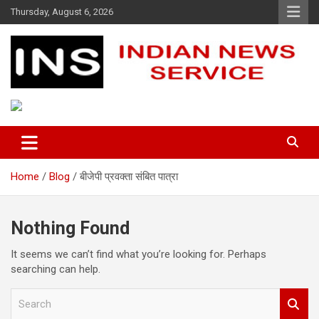
Skip
Thursday, August 6, 2026
to
content
Indian News Service
Indian News Service
Home
Blog
बीजेपी प्रवक्ता संबित पात्रा
Nothing Found
It seems we can’t find what you’re looking for. Perhaps
searching can help.
S
e