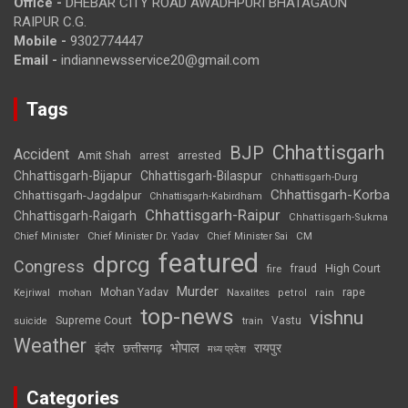
Office -
DHEBAR CITY ROAD AWADHPURI BHATAGAON
RAIPUR C.G.
Mobile -
9302774447
Email -
indiannewsservice20@gmail.com
Tags
Chhattisgarh
BJP
Accident
Amit Shah
arrested
arrest
Chhattisgarh-Bijapur
Chhattisgarh-Bilaspur
Chhattisgarh-Durg
Chhattisgarh-Korba
Chhattisgarh-Jagdalpur
Chhattisgarh-Kabirdham
Chhattisgarh-Raipur
Chhattisgarh-Raigarh
Chhattisgarh-Sukma
CM
Chief Minister
Chief Minister Dr. Yadav
Chief Minister Sai
featured
dprcg
Congress
High Court
fire
fraud
Murder
rape
Mohan Yadav
Naxalites
rain
Kejriwal
mohan
petrol
top-news
vishnu
Supreme Court
Vastu
suicide
train
Weather
भोपाल
रायपुर
इंदौर
छत्तीसगढ़
मध्य प्रदेश
Categories