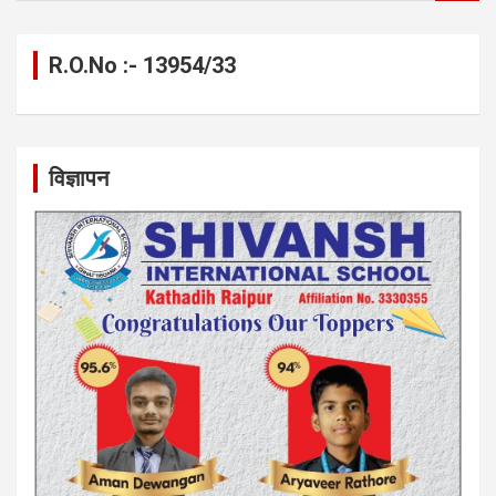
a
r
c
R.O.No :- 13954/33
h
विज्ञापन