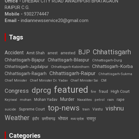
Office -
DHEBAR CITY ROAD AWADHPURI BHATAGAON
RAIPUR C.G.
Mobile -
9302774447
Email -
indiannewsservice20@gmail.com
Tags
Chhattisgarh
BJP
Accident
Amit Shah
arrested
arrest
Chhattisgarh-Bijapur
Chhattisgarh-Bilaspur
Chhattisgarh-Durg
Chhattisgarh-Korba
Chhattisgarh-Jagdalpur
Chhattisgarh-Kabirdham
Chhattisgarh-Raipur
Chhattisgarh-Raigarh
Chhattisgarh-Sukma
CM
Chief Minister
Chief Minister Dr. Yadav
Chief Minister Sai
featured
dprcg
Congress
High Court
fire
fraud
Murder
rape
Mohan Yadav
Naxalites
rain
Kejriwal
mohan
petrol
top-news
vishnu
Supreme Court
Vastu
suicide
train
Weather
भोपाल
रायपुर
इंदौर
छत्तीसगढ़
मध्य प्रदेश
Categories