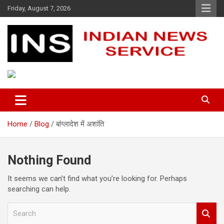
Skip
Friday, August 7, 2026
to
content
Indian News Service
Indian News Service
Home
Blog
बांग्लादेश में अशांति
Nothing Found
It seems we can’t find what you’re looking for. Perhaps
searching can help.
S
e