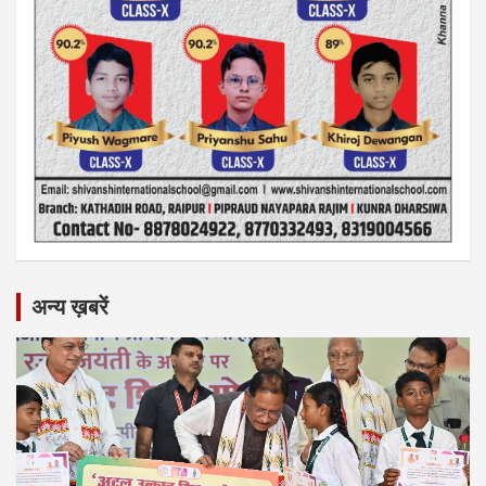
अन्य ख़बरें