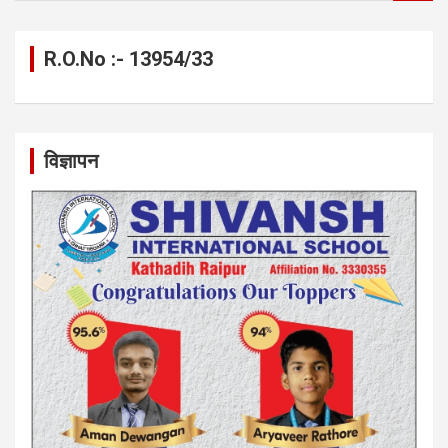
a
r
c
R.O.No :- 13954/33
h
विज्ञापन