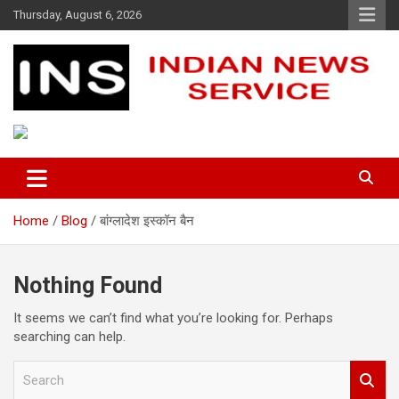
Skip
Thursday, August 6, 2026
to
content
Indian News Service
Indian News Service
Home
Blog
बांग्लादेश इस्कॉन बैन
Nothing Found
It seems we can’t find what you’re looking for. Perhaps
searching can help.
S
e