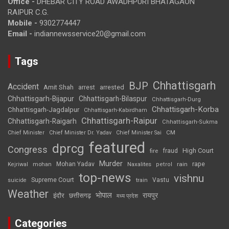
Office -
DHEBAR CITY ROAD AWADHPURI BHATAGAON
RAIPUR C.G.
Mobile -
9302774447
Email -
indiannewsservice20@gmail.com
Tags
Chhattisgarh
BJP
Accident
Amit Shah
arrested
arrest
Chhattisgarh-Bijapur
Chhattisgarh-Bilaspur
Chhattisgarh-Durg
Chhattisgarh-Korba
Chhattisgarh-Jagdalpur
Chhattisgarh-Kabirdham
Chhattisgarh-Raipur
Chhattisgarh-Raigarh
Chhattisgarh-Sukma
CM
Chief Minister
Chief Minister Dr. Yadav
Chief Minister Sai
featured
dprcg
Congress
High Court
fire
fraud
Murder
rape
Mohan Yadav
Naxalites
rain
Kejriwal
mohan
petrol
top-news
vishnu
Supreme Court
Vastu
suicide
train
Weather
भोपाल
रायपुर
इंदौर
छत्तीसगढ़
मध्य प्रदेश
Categories