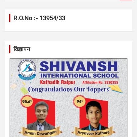
a
r
c
R.O.No :- 13954/33
h
विज्ञापन