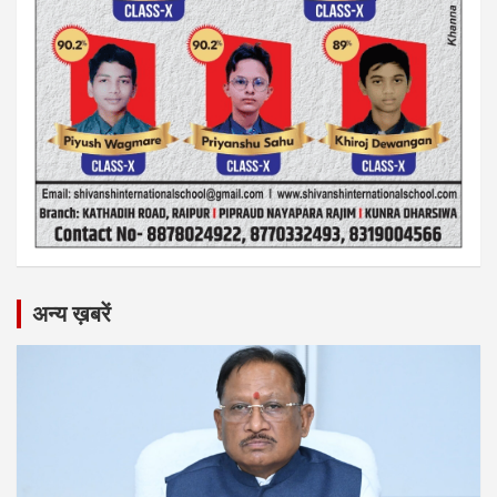
अन्य ख़बरें