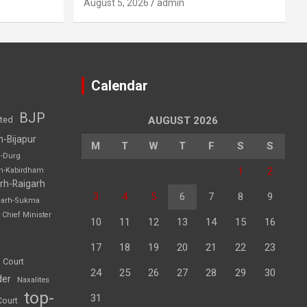
August 5, 2026
admin
Calendar
BJP
sted
AUGUST 2026
h-Bijapur
M
T
W
T
F
S
S
h-Durg
1
2
rh-Kabirdham
rh-Raigarh
3
4
5
6
7
8
9
garh-Sukma
Chief Minister
10
11
12
13
14
15
16
17
18
19
20
21
22
23
 Court
24
25
26
27
28
29
30
der
Naxalites
top-
31
Court