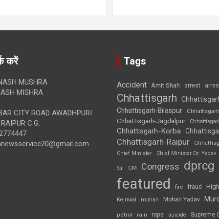
क करें
Tags
NASH MUSHRA
Accident
Amit Shah
arre
arrest
ASH MISHRA
Chhattisgarh
Chhattisgar
Chhattisgarh-Bilaspur
Chhattisgar
AR CITY ROAD AWADHPURI
Chhattisgarh-Jagdalpur
Chhattisga
RAIPUR C.G.
Chhattisgarh-Korba
Chhattisga
2774447
Chhattisgarh-Raipur
annewsservice20@gmail.com
Chhattis
Chief Minister
Chief Minister Dr. Yadav
dprcg
Congress
CM
Sai
featured
High
fire
fraud
Mur
Mohan Yadav
Kejriwal
mohan
rape
Supreme 
rain
petrol
suicide