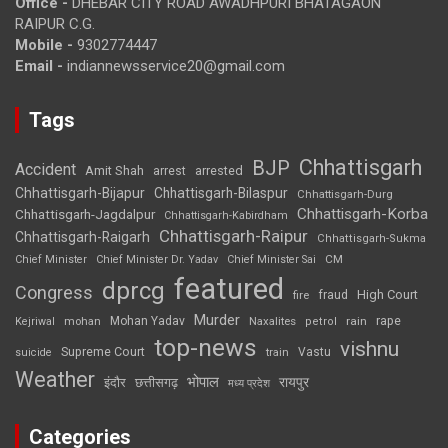
Office -
DHEBAR CITY ROAD AWADHPURI BHATAGAON
RAIPUR C.G.
Mobile -
9302774447
Email -
indiannewsservice20@gmail.com
Tags
Chhattisgarh
BJP
Accident
Amit Shah
arrested
arrest
Chhattisgarh-Bijapur
Chhattisgarh-Bilaspur
Chhattisgarh-Durg
Chhattisgarh-Korba
Chhattisgarh-Jagdalpur
Chhattisgarh-Kabirdham
Chhattisgarh-Raipur
Chhattisgarh-Raigarh
Chhattisgarh-Sukma
CM
Chief Minister
Chief Minister Dr. Yadav
Chief Minister Sai
featured
dprcg
Congress
High Court
fire
fraud
Murder
rape
Mohan Yadav
Naxalites
rain
Kejriwal
mohan
petrol
top-news
vishnu
Supreme Court
Vastu
suicide
train
Weather
भोपाल
रायपुर
इंदौर
छत्तीसगढ़
मध्य प्रदेश
Categories