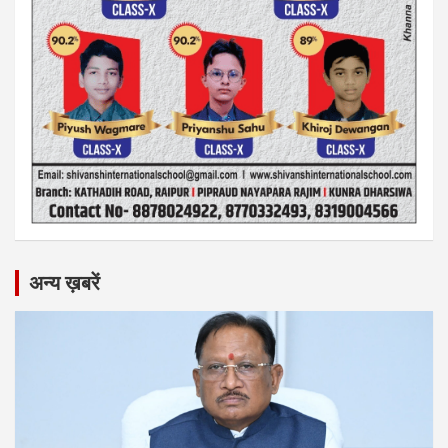
अन्य ख़बरें