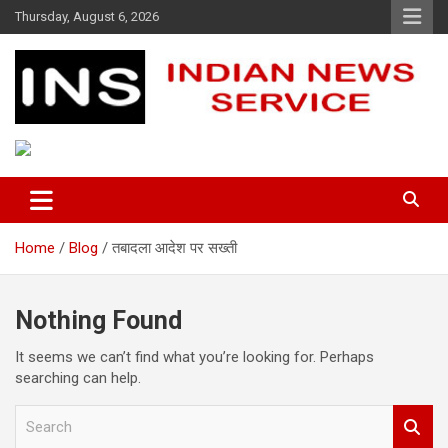
Skip
Thursday, August 6, 2026
to
content
Indian News Service
Indian News Service
Home
Blog
तबादला आदेश पर सख्ती
Nothing Found
It seems we can’t find what you’re looking for. Perhaps
searching can help.
S
e