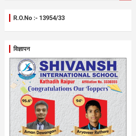
a
r
c
R.O.No :- 13954/33
h
विज्ञापन