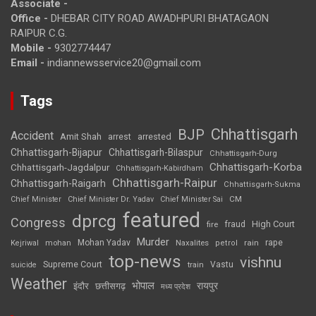
Associate -
Office -
DHEBAR CITY ROAD AWADHPURI BHATAGAON
RAIPUR C.G.
Mobile -
9302774447
Email -
indiannewsservice20@gmail.com
Tags
Chhattisgarh
BJP
Accident
Amit Shah
arrested
arrest
Chhattisgarh-Bijapur
Chhattisgarh-Bilaspur
Chhattisgarh-Durg
Chhattisgarh-Korba
Chhattisgarh-Jagdalpur
Chhattisgarh-Kabirdham
Chhattisgarh-Raipur
Chhattisgarh-Raigarh
Chhattisgarh-Sukma
CM
Chief Minister
Chief Minister Dr. Yadav
Chief Minister Sai
featured
dprcg
Congress
High Court
fire
fraud
Murder
rape
Mohan Yadav
Naxalites
rain
Kejriwal
mohan
petrol
top-news
vishnu
Supreme Court
Vastu
suicide
train
Weather
भोपाल
रायपुर
इंदौर
छत्तीसगढ़
मध्य प्रदेश