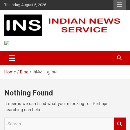
Skip
Thursday, August 6, 2026
to
content
Indian News Service
Indian News Service
Home
Blog
डिजिटल भुगतान
Nothing Found
It seems we can’t find what you’re looking for. Perhaps
searching can help.
S
e