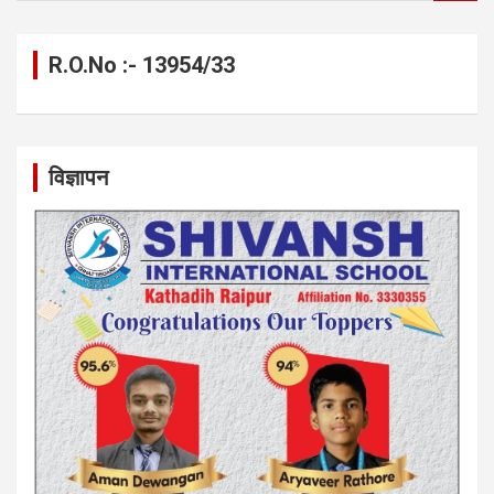
a
r
c
R.O.No :- 13954/33
h
विज्ञापन