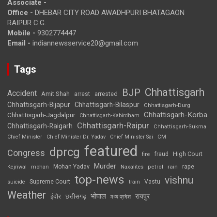
Associate -
Office -
DHEBAR CITY ROAD AWADHPURI BHATAGAON
RAIPUR C.G.
Mobile -
9302774447
Email -
indiannewsservice20@gmail.com
Tags
Chhattisgarh
BJP
Accident
Amit Shah
arrested
arrest
Chhattisgarh-Bijapur
Chhattisgarh-Bilaspur
Chhattisgarh-Durg
Chhattisgarh-Korba
Chhattisgarh-Jagdalpur
Chhattisgarh-Kabirdham
Chhattisgarh-Raipur
Chhattisgarh-Raigarh
Chhattisgarh-Sukma
CM
Chief Minister
Chief Minister Dr. Yadav
Chief Minister Sai
featured
dprcg
Congress
High Court
fire
fraud
Murder
rape
Mohan Yadav
Naxalites
rain
Kejriwal
mohan
petrol
top-news
vishnu
Supreme Court
Vastu
suicide
train
Weather
भोपाल
रायपुर
इंदौर
छत्तीसगढ़
मध्य प्रदेश