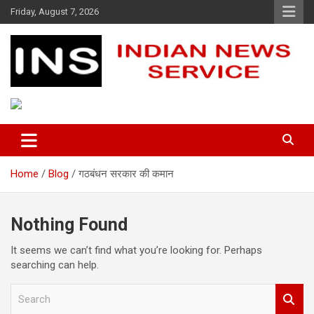
Skip
Friday, August 7, 2026
to
content
Indian News Service
Indian News Service
Home
Blog
गठबंधन सरकार की कमान
Nothing Found
It seems we can’t find what you’re looking for. Perhaps
searching can help.
S
e