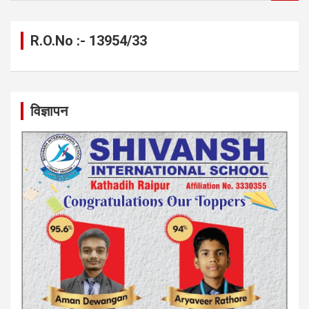
a
r
c
R.O.No :- 13954/33
h
विज्ञापन