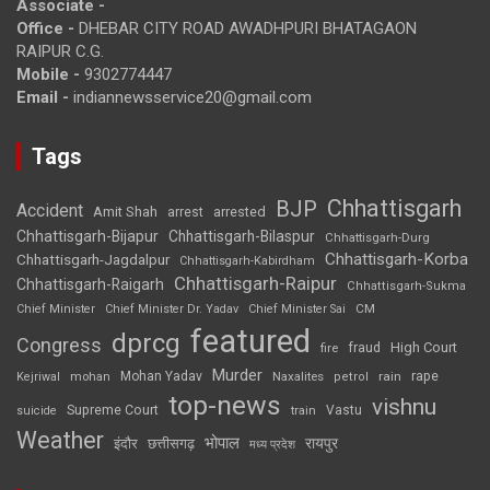
Associate -
Office -
DHEBAR CITY ROAD AWADHPURI BHATAGAON
RAIPUR C.G.
Mobile -
9302774447
Email -
indiannewsservice20@gmail.com
Tags
Chhattisgarh
BJP
Accident
Amit Shah
arrested
arrest
Chhattisgarh-Bijapur
Chhattisgarh-Bilaspur
Chhattisgarh-Durg
Chhattisgarh-Korba
Chhattisgarh-Jagdalpur
Chhattisgarh-Kabirdham
Chhattisgarh-Raipur
Chhattisgarh-Raigarh
Chhattisgarh-Sukma
CM
Chief Minister
Chief Minister Dr. Yadav
Chief Minister Sai
featured
dprcg
Congress
High Court
fire
fraud
Murder
rape
Mohan Yadav
Naxalites
rain
Kejriwal
mohan
petrol
top-news
vishnu
Supreme Court
Vastu
suicide
train
Weather
भोपाल
रायपुर
इंदौर
छत्तीसगढ़
मध्य प्रदेश