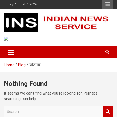
Skip
Friday, August 7, 2026
to
content
Indian News Service
Indian News Service
Home
Blog
कोंडागांव
Nothing Found
It seems we can’t find what you’re looking for. Perhaps
searching can help.
S
e