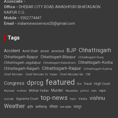
Associate -
Office -
DHEBAR CITY ROAD AWADHPURI BHATAGAON
RAIPUR C.G.
Mobile -
9302774447
Email -
indiannewsservice20@gmail.com
Tags
Chhattisgarh
BJP
Accident
Amit Shah
arrested
arrest
Chhattisgarh-Bijapur
Chhattisgarh-Bilaspur
Chhattisgarh-Durg
Chhattisgarh-Korba
Chhattisgarh-Jagdalpur
Chhattisgarh-Kabirdham
Chhattisgarh-Raipur
Chhattisgarh-Raigarh
Chhattisgarh-Sukma
CM
Chief Minister
Chief Minister Dr. Yadav
Chief Minister Sai
featured
dprcg
Congress
High Court
fire
fraud
Murder
rape
Mohan Yadav
Naxalites
rain
Kejriwal
mohan
petrol
top-news
vishnu
Supreme Court
Vastu
suicide
train
Weather
भोपाल
रायपुर
इंदौर
छत्तीसगढ़
मध्य प्रदेश