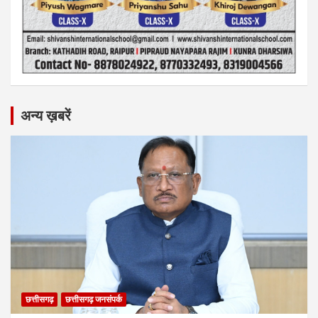
अन्य ख़बरें
छत्तीसगढ़
छत्तीसगढ़ जनसंपर्क