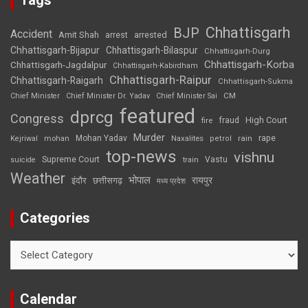
Tags
Chhattisgarh
BJP
Accident
Amit Shah
arrested
arrest
Chhattisgarh-Bijapur
Chhattisgarh-Bilaspur
Chhattisgarh-Durg
Chhattisgarh-Korba
Chhattisgarh-Jagdalpur
Chhattisgarh-Kabirdham
Chhattisgarh-Raipur
Chhattisgarh-Raigarh
Chhattisgarh-Sukma
CM
Chief Minister
Chief Minister Dr. Yadav
Chief Minister Sai
featured
dprcg
Congress
High Court
fire
fraud
Murder
rape
Mohan Yadav
Naxalites
rain
Kejriwal
mohan
petrol
top-news
vishnu
Supreme Court
Vastu
suicide
train
Weather
भोपाल
रायपुर
इंदौर
छत्तीसगढ़
मध्य प्रदेश
Categories
Categories
Calendar