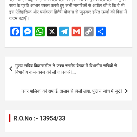
साय के प्रति आभार व्यक्त करते हुए सभी नागरिकों से अपील की है कि वे भी
इस ऐतिहासिक और पर्यावरण हितैषी योजना से जुड़कर हरित ऊर्जा की दिशा में
कदम बढ़ाएँ।
F
M
W
X
T
G
C
S
a
es
h
el
m
o
h
ce
se
at
e
ail
py
ar
b
n
s
gr
Li
e
Post
मुख्य सचिव विकासशील ने उच्च स्तरीय बैठक में विभागीय सचिवों से
o
g
A
a
n
navigation
विभागीय काम-काज की ली जानकारी…..
o
er
p
m
k
k
p
नगर पालिका की सफाई, तालाब से मिली लाश, पुलिस जांच में जुटी
R.O.No :- 13954/33