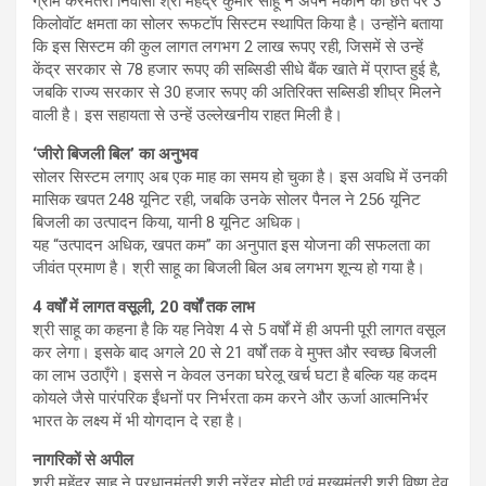
ग्राम करमतरा निवासी श्री महेंद्र कुमार साहू ने अपने मकान की छत पर 3
किलोवॉट क्षमता का सोलर रूफटॉप सिस्टम स्थापित किया है। उन्होंने बताया
कि इस सिस्टम की कुल लागत लगभग 2 लाख रूपए रही, जिसमें से उन्हें
केंद्र सरकार से 78 हजार रूपए की सब्सिडी सीधे बैंक खाते में प्राप्त हुई है,
जबकि राज्य सरकार से 30 हजार रूपए की अतिरिक्त सब्सिडी शीघ्र मिलने
वाली है। इस सहायता से उन्हें उल्लेखनीय राहत मिली है।
‘जीरो बिजली बिल’ का अनुभव
सोलर सिस्टम लगाए अब एक माह का समय हो चुका है। इस अवधि में उनकी
मासिक खपत 248 यूनिट रही, जबकि उनके सोलर पैनल ने 256 यूनिट
बिजली का उत्पादन किया, यानी 8 यूनिट अधिक।
यह “उत्पादन अधिक, खपत कम” का अनुपात इस योजना की सफलता का
जीवंत प्रमाण है। श्री साहू का बिजली बिल अब लगभग शून्य हो गया है।
4 वर्षों में लागत वसूली, 20 वर्षों तक लाभ
श्री साहू का कहना है कि यह निवेश 4 से 5 वर्षों में ही अपनी पूरी लागत वसूल
कर लेगा। इसके बाद अगले 20 से 21 वर्षों तक वे मुफ्त और स्वच्छ बिजली
का लाभ उठाएँगे। इससे न केवल उनका घरेलू खर्च घटा है बल्कि यह कदम
कोयले जैसे पारंपरिक ईंधनों पर निर्भरता कम करने और ऊर्जा आत्मनिर्भर
भारत के लक्ष्य में भी योगदान दे रहा है।
नागरिकों से अपील
श्री महेंद्र साहू ने प्रधानमंत्री श्री नरेंद्र मोदी एवं मुख्यमंत्री श्री विष्णु देव