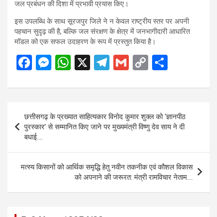
जल प्रबंधन की दिशा में प्रभावी प्रयास किए।
इस उपलब्धि के साथ सूरजपुर जिले ने न केवल राष्ट्रीय स्तर पर अपनी
पहचान सुदृढ़ की है, बल्कि जल संरक्षण के क्षेत्र में जनभागीदारी आधारित
मॉडल को एक सफल उदाहरण के रूप में प्रस्तुत किया है।
F
M
W
X
T
G
C
S
a
es
h
el
m
o
h
ce
se
at
e
ail
py
ar
b
n
s
gr
Li
e
Post
छत्तीसगढ़ के प्रख्यात साहित्यकार विनोद कुमार शुक्ल को ‘ज्ञानपीठ
o
g
A
a
n
navigation
पुरस्कार’ से सम्मानित किए जाने पर मुख्यमंत्री विष्णु देव साय ने दी
o
er
p
m
k
बधाई….
k
p
मत्स्य किसानों को आर्थिक समृद्धि हेतु नवीन तकनीक एवं कौशल विकास
को अपनाने की जरूरत: मंत्री रामविचार नेताम….