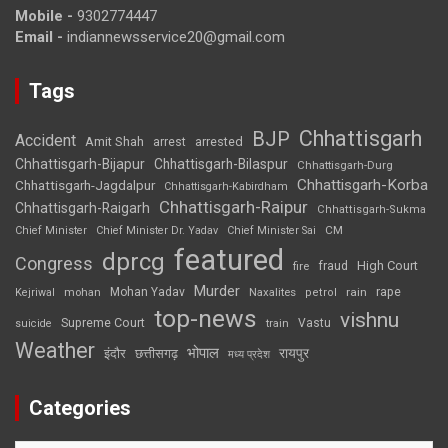
Mobile -
9302774447
Email -
indiannewsservice20@gmail.com
Tags
Chhattisgarh
BJP
Accident
Amit Shah
arrested
arrest
Chhattisgarh-Bijapur
Chhattisgarh-Bilaspur
Chhattisgarh-Durg
Chhattisgarh-Korba
Chhattisgarh-Jagdalpur
Chhattisgarh-Kabirdham
Chhattisgarh-Raipur
Chhattisgarh-Raigarh
Chhattisgarh-Sukma
CM
Chief Minister
Chief Minister Dr. Yadav
Chief Minister Sai
featured
dprcg
Congress
High Court
fire
fraud
Murder
rape
Mohan Yadav
Naxalites
rain
Kejriwal
mohan
petrol
top-news
vishnu
Supreme Court
Vastu
suicide
train
Weather
भोपाल
रायपुर
इंदौर
छत्तीसगढ़
मध्य प्रदेश
Categories