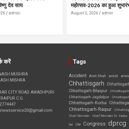
विष्णु देव साय
महोत्सव-2026 का हुआ शुभारं
026
admin
August 5, 2026
admin
क करें
Tags
NASH MUSHRA
Accident
Amit Shah
arre
arrest
ASH MISHRA
Chhattisgarh
Chhattisgar
Chhattisgarh-Bilaspur
Chhattisgar
AR CITY ROAD AWADHPURI
Chhattisgarh-Jagdalpur
Chhattisga
RAIPUR C.G.
Chhattisgarh-Korba
Chhattisga
2774447
Chhattisgarh-Raipur
annewsservice20@gmail.com
Chhattis
Chief Minister
Chief Minister Dr. Yadav
dprcg
Congress
CM
Sai