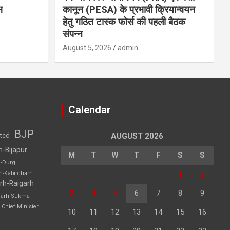
भ
कानून (PESA) के प्रभावी क्रियान्वयन
हेतु गठित टास्क फोर्स की पहली बैठक
संपन्न
August 5, 2026
admin
Calendar
BJP
sted
AUGUST 2026
h-Bijapur
M
T
W
T
F
S
S
h-Durg
1
2
rh-Kabirdham
rh-Raigarh
3
4
5
6
7
8
9
garh-Sukma
Chief Minister
10
11
12
13
14
15
16