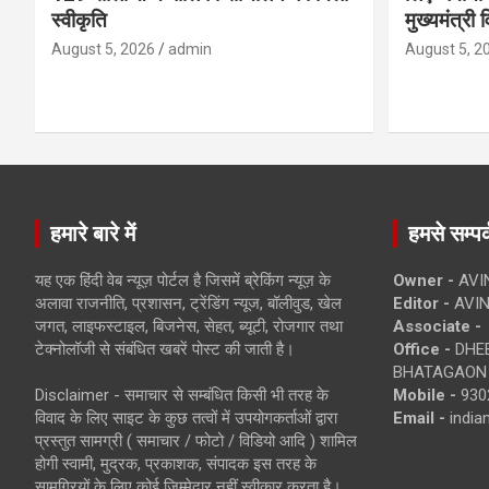
स्वीकृति
मुख्यमंत्री 
August 5, 2026
admin
August 5, 2
हमारे बारे में
हमसे सम्पर्
यह एक हिंदी वेब न्यूज़ पोर्टल है जिसमें ब्रेकिंग न्यूज़ के
Owner -
AVI
अलावा राजनीति, प्रशासन, ट्रेंडिंग न्यूज, बॉलीवुड, खेल
Editor -
AVIN
जगत, लाइफस्टाइल, बिजनेस, सेहत, ब्यूटी, रोजगार तथा
Associate -
टेक्नोलॉजी से संबंधित खबरें पोस्ट की जाती है।
Office -
DHEB
BHATAGAON 
Disclaimer - समाचार से सम्बंधित किसी भी तरह के
Mobile -
930
विवाद के लिए साइट के कुछ तत्वों में उपयोगकर्ताओं द्वारा
Email -
indi
प्रस्तुत सामग्री ( समाचार / फोटो / विडियो आदि ) शामिल
होगी स्वामी, मुद्रक, प्रकाशक, संपादक इस तरह के
सामग्रियों के लिए कोई ज़िम्मेदार नहीं स्वीकार करता है।