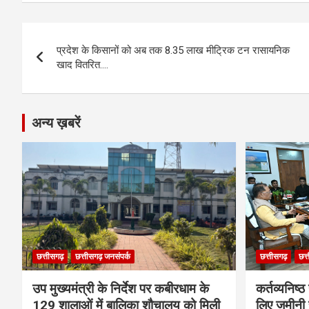
ce
se
at
e
ail
py
ar
b
n
s
gr
Li
e
Post
o
g
A
a
n
प्रदेश के किसानों को अब तक 8.35 लाख मीट्रिक टन रासायनिक
navigation
o
er
p
m
k
खाद वितरित….
k
p
अन्य ख़बरें
छत्तीसगढ़
छत्तीसगढ़ जनसंपर्क
छत्तीसगढ़
छत्
उप मुख्यमंत्री के निर्देश पर कबीरधाम के
कर्तव्यनिष्
129 शालाओं में बालिका शौचालय को मिली
लिए जमीनी स