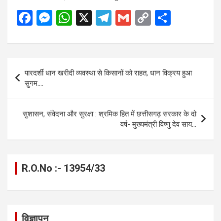
F
M
W
X
T
G
C
S
a
es
h
el
m
o
h
ce
se
at
e
ail
py
ar
b
n
s
gr
Li
e
Post
पारदर्शी धान खरीदी व्यवस्था से किसानों को राहत, धान विक्रय हुआ
o
g
A
a
n
navigation
सुगम….
o
er
p
m
k
k
p
सुशासन, संवेदना और सुरक्षा : श्रमिक हित में छत्तीसगढ़ सरकार के दो
वर्ष- मुख्यमंत्री विष्णु देव साय…
R.O.No :- 13954/33
विज्ञापन