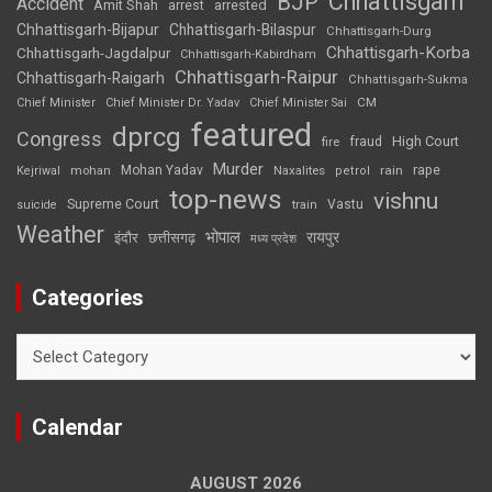
Chhattisgarh
BJP
Accident
Amit Shah
arrested
arrest
Chhattisgarh-Bijapur
Chhattisgarh-Bilaspur
Chhattisgarh-Durg
Chhattisgarh-Korba
Chhattisgarh-Jagdalpur
Chhattisgarh-Kabirdham
Chhattisgarh-Raipur
Chhattisgarh-Raigarh
Chhattisgarh-Sukma
CM
Chief Minister
Chief Minister Dr. Yadav
Chief Minister Sai
featured
dprcg
Congress
High Court
fire
fraud
Murder
rape
Mohan Yadav
Naxalites
rain
Kejriwal
mohan
petrol
top-news
vishnu
Supreme Court
Vastu
suicide
train
Weather
भोपाल
रायपुर
इंदौर
छत्तीसगढ़
मध्य प्रदेश
Categories
Categories
Calendar
AUGUST 2026