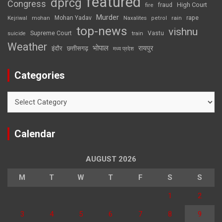
featured
dprcg
Congress
High Court
fire
fraud
Murder
rape
Mohan Yadav
Naxalites
rain
Kejriwal
mohan
petrol
top-news
vishnu
Supreme Court
Vastu
suicide
train
Weather
भोपाल
रायपुर
इंदौर
छत्तीसगढ़
मध्य प्रदेश
Categories
Categories
Calendar
AUGUST 2026
M
T
W
T
F
S
S
1
2
3
4
5
6
7
8
9