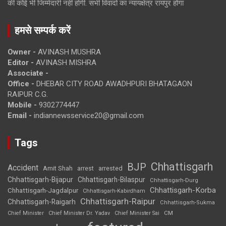
की कोई भी जिम्मेदारी नहीं होगी. सभी विवादों का न्यायक्षेत्र रायपुर होगा
हमसे सम्पर्क करें
Owner -
AVINASH MUSHRA
Editor -
AVINASH MISHRA
Associate -
Office -
DHEBAR CITY ROAD AWADHPURI BHATAGAON
RAIPUR C.G.
Mobile -
9302774447
Email -
indiannewsservice20@gmail.com
Tags
Chhattisgarh
BJP
Accident
Amit Shah
arrested
arrest
Chhattisgarh-Bijapur
Chhattisgarh-Bilaspur
Chhattisgarh-Durg
Chhattisgarh-Korba
Chhattisgarh-Jagdalpur
Chhattisgarh-Kabirdham
Chhattisgarh-Raipur
Chhattisgarh-Raigarh
Chhattisgarh-Sukma
CM
Chief Minister
Chief Minister Dr. Yadav
Chief Minister Sai