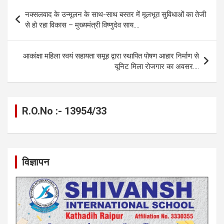
b
n
s
gr
Li
e
Post
नक्सलवाद के उन्मूलन के साथ-साथ बस्तर में मूलभूत सुविधाओं का तेजी
o
g
A
a
n
navigation
से हो रहा विकास – मुख्यमंत्री विष्णुदेव साय….
o
er
p
m
k
k
p
आकांक्षा महिला स्वयं सहायता समूह द्वारा स्थापित पोषण आहार निर्माण से
यूनिट मिला रोजगार का अवसर….
R.O.No :- 13954/33
विज्ञापन