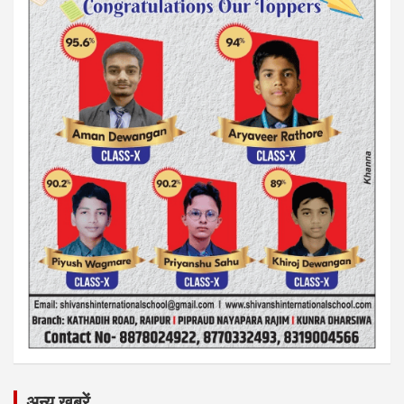
अन्य ख़बरें