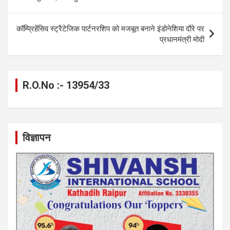
o
er
p
m
k
k
p
कॉम्प्रिहेंसिव स्ट्रैटेजिक पार्टनरशिप को मजबूत बनाने इंडोनेशिया दौरे पर
प्रधानमंत्री मोदी
R.O.No :- 13954/33
विज्ञापन