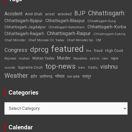
Chhattisgarh
BJP
Accident
Amit Shah
arrested
arrest
Chhattisgarh-Bijapur
Chhattisgarh-Bilaspur
Chhattisgarh-Durg
Chhattisgarh-Korba
Chhattisgarh-Jagdalpur
Chhattisgarh-Kabirdham
Chhattisgarh-Raipur
Chhattisgarh-Raigarh
Chhattisgarh-Sukma
CM
Chief Minister
Chief Minister Dr. Yadav
Chief Minister Sai
featured
dprcg
Congress
High Court
fire
fraud
Murder
rape
Mohan Yadav
Naxalites
rain
Kejriwal
mohan
petrol
top-news
vishnu
Supreme Court
Vastu
suicide
train
Weather
भोपाल
रायपुर
इंदौर
छत्तीसगढ़
मध्य प्रदेश
Categories
Categories
Calendar