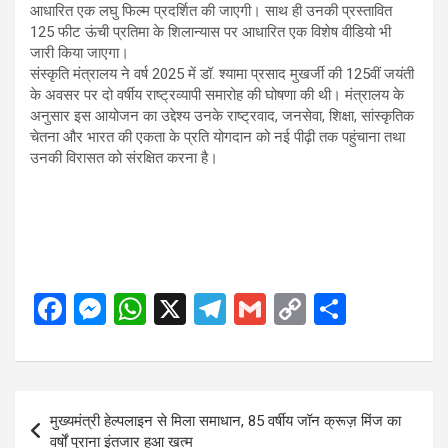
आधारित एक लघु फिल्म प्रदर्शित की जाएगी। साथ ही उनकी प्रस्तावित
125 फीट ऊंची प्रतिमा के शिलान्यास पर आधारित एक विशेष वीडियो भी
जारी किया जाएगा।
संस्कृति मंत्रालय ने वर्ष 2025 में डॉ. श्यामा प्रसाद मुखर्जी की 125वीं जयंती
के अवसर पर दो वर्षीय राष्ट्रव्यापी समारोह की घोषणा की थी। मंत्रालय के
अनुसार इस आयोजन का उद्देश्य उनके राष्ट्रवाद, जनसेवा, शिक्षा, सांस्कृतिक
चेतना और भारत की एकता के प्रति योगदान को नई पीढ़ी तक पहुंचाना तथा
उनकी विरासत को संरक्षित करना है।
F
M
W
X
T
G
C
S
a
es
h
el
m
o
h
ce
se
at
e
ail
py
ar
b
n
s
gr
Li
e
Post
मुख्यमंत्री हेल्पलाइन से मिला समाधान, 85 वर्षीय जॉन क्रूज़ मिंज का
o
g
A
a
n
navigation
वर्षों पुराना इंतजार हुआ खत्म