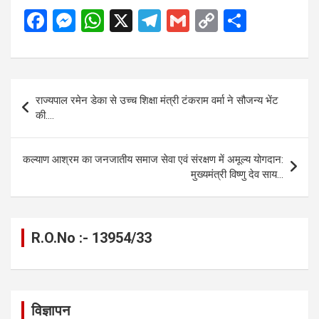
F
M
W
X
T
G
C
S
a
es
h
el
m
o
h
ce
se
at
e
ail
py
ar
b
n
s
gr
Li
e
Post
राज्यपाल रमेन डेका से उच्च शिक्षा मंत्री टंकराम वर्मा ने सौजन्य भेंट
o
g
A
a
n
navigation
की….
o
er
p
m
k
k
p
कल्याण आश्रम का जनजातीय समाज सेवा एवं संरक्षण में अमूल्य योगदान:
मुख्यमंत्री विष्णु देव साय…
R.O.No :- 13954/33
विज्ञापन