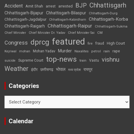
Chhattisgarh
BJP
Accident
Amit Shah
arrested
arrest
Chhattisgarh-Bijapur
Chhattisgarh-Bilaspur
Chhattisgarh-Durg
Chhattisgarh-Korba
Chhattisgarh-Jagdalpur
Chhattisgarh-Kabirdham
Chhattisgarh-Raipur
Chhattisgarh-Raigarh
Chhattisgarh-Sukma
CM
Chief Minister
Chief Minister Dr. Yadav
Chief Minister Sai
featured
dprcg
Congress
High Court
fire
fraud
Murder
rape
Mohan Yadav
Naxalites
rain
Kejriwal
mohan
petrol
top-news
vishnu
Supreme Court
Vastu
suicide
train
Weather
भोपाल
रायपुर
इंदौर
छत्तीसगढ़
मध्य प्रदेश
Categories
Categories
Calendar