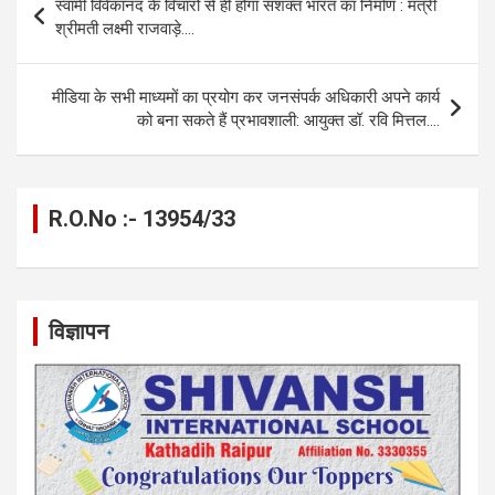
स्वामी विवेकानंद के विचारों से ही होगा सशक्त भारत का निर्माण : मंत्री
o
g
A
a
n
navigation
श्रीमती लक्ष्मी राजवाड़े….
o
er
p
m
k
k
p
मीडिया के सभी माध्यमों का प्रयोग कर जनसंपर्क अधिकारी अपने कार्य
को बना सकते हैं प्रभावशाली: आयुक्त डॉ. रवि मित्तल….
R.O.No :- 13954/33
विज्ञापन