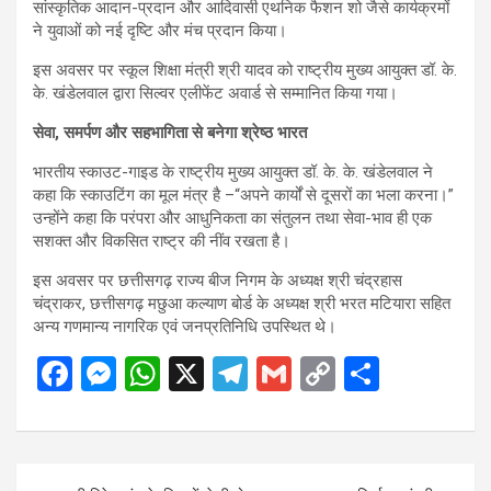
सांस्कृतिक आदान-प्रदान और आदिवासी एथनिक फैशन शो जैसे कार्यक्रमों
ने युवाओं को नई दृष्टि और मंच प्रदान किया।
इस अवसर पर स्कूल शिक्षा मंत्री श्री यादव को राष्ट्रीय मुख्य आयुक्त डॉ. के.
के. खंडेलवाल द्वारा सिल्वर एलीफेंट अवार्ड से सम्मानित किया गया।
सेवा, समर्पण और सहभागिता से बनेगा श्रेष्ठ भारत
भारतीय स्काउट-गाइड के राष्ट्रीय मुख्य आयुक्त डॉ. के. के. खंडेलवाल ने
कहा कि स्काउटिंग का मूल मंत्र है –“अपने कार्यों से दूसरों का भला करना।”
उन्होंने कहा कि परंपरा और आधुनिकता का संतुलन तथा सेवा-भाव ही एक
सशक्त और विकसित राष्ट्र की नींव रखता है।
इस अवसर पर छत्तीसगढ़ राज्य बीज निगम के अध्यक्ष श्री चंद्रहास
चंद्राकर, छत्तीसगढ़ मछुआ कल्याण बोर्ड के अध्यक्ष श्री भरत मटियारा सहित
अन्य गणमान्य नागरिक एवं जनप्रतिनिधि उपस्थित थे।
F
M
W
X
T
G
C
S
a
es
h
el
m
o
h
ce
se
at
e
ail
py
ar
b
n
s
gr
Li
e
Post