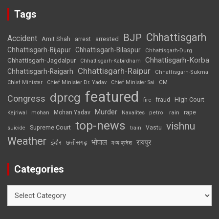
Tags
Chhattisgarh
BJP
Accident
Amit Shah
arrested
arrest
Chhattisgarh-Bijapur
Chhattisgarh-Bilaspur
Chhattisgarh-Durg
Chhattisgarh-Korba
Chhattisgarh-Jagdalpur
Chhattisgarh-Kabirdham
Chhattisgarh-Raipur
Chhattisgarh-Raigarh
Chhattisgarh-Sukma
CM
Chief Minister
Chief Minister Dr. Yadav
Chief Minister Sai
featured
dprcg
Congress
High Court
fire
fraud
Murder
rape
Mohan Yadav
Naxalites
rain
Kejriwal
mohan
petrol
top-news
vishnu
Supreme Court
Vastu
suicide
train
Weather
भोपाल
रायपुर
इंदौर
छत्तीसगढ़
मध्य प्रदेश
Categories
Categories