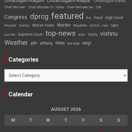
Chhattisgarh-Raipur
Chhattisgarh-Raigarh
Chhattisgarh-Sukma
CM
Chief Minister
Chief Minister Dr. Yadav
Chief Minister Sai
featured
dprcg
Congress
High Court
fire
fraud
Murder
rape
Mohan Yadav
Naxalites
rain
Kejriwal
mohan
petrol
top-news
vishnu
Supreme Court
Vastu
suicide
train
Weather
भोपाल
रायपुर
इंदौर
छत्तीसगढ़
मध्य प्रदेश
Categories
Categories
Calendar
AUGUST 2026
M
T
W
T
F
S
S
1
2