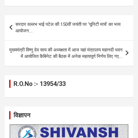
ce
se
at
e
ail
py
ar
b
n
s
gr
Li
e
Post
सरदार वल्लभ भाई पटेल की 150वीं जयंती पर ‘यूनिटी मार्च’ का भव्य
o
g
A
a
n
navigation
आयोजन….
o
er
p
m
k
k
p
मुख्यमंत्री विष्णु देव साय की अध्यक्षता में आज यहां मंत्रालय महानदी भवन
में आयोजित कैबिनेट की बैठक में अनेक महत्वपूर्ण निर्णय लिए गए….
R.O.No :- 13954/33
विज्ञापन