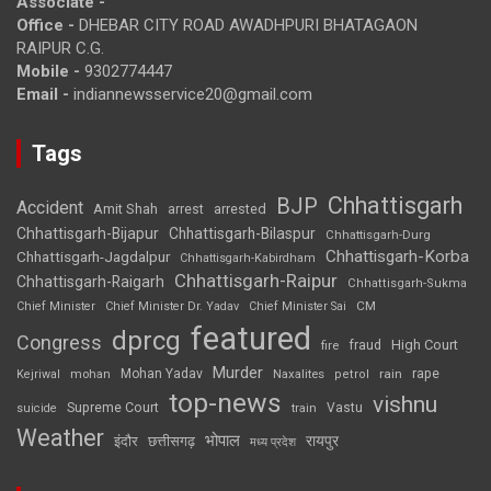
Associate -
Office -
DHEBAR CITY ROAD AWADHPURI BHATAGAON
RAIPUR C.G.
Mobile -
9302774447
Email -
indiannewsservice20@gmail.com
Tags
Chhattisgarh
BJP
Accident
Amit Shah
arrested
arrest
Chhattisgarh-Bijapur
Chhattisgarh-Bilaspur
Chhattisgarh-Durg
Chhattisgarh-Korba
Chhattisgarh-Jagdalpur
Chhattisgarh-Kabirdham
Chhattisgarh-Raipur
Chhattisgarh-Raigarh
Chhattisgarh-Sukma
CM
Chief Minister
Chief Minister Dr. Yadav
Chief Minister Sai
featured
dprcg
Congress
High Court
fire
fraud
Murder
rape
Mohan Yadav
Naxalites
rain
Kejriwal
mohan
petrol
top-news
vishnu
Supreme Court
Vastu
suicide
train
Weather
भोपाल
रायपुर
इंदौर
छत्तीसगढ़
मध्य प्रदेश