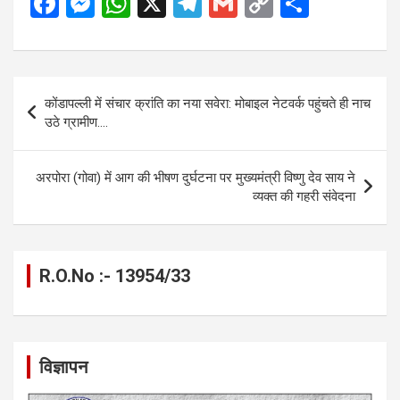
F
M
W
X
T
G
C
S
a
es
h
el
m
o
h
ce
se
at
e
ail
py
ar
b
n
s
gr
Li
e
Post
कोंडापल्ली में संचार क्रांति का नया सवेरा: मोबाइल नेटवर्क पहुंचते ही नाच
o
g
A
a
n
navigation
उठे ग्रामीण….
o
er
p
m
k
k
p
अरपोरा (गोवा) में आग की भीषण दुर्घटना पर मुख्यमंत्री विष्णु देव साय ने
व्यक्त की गहरी संवेदना
R.O.No :- 13954/33
विज्ञापन