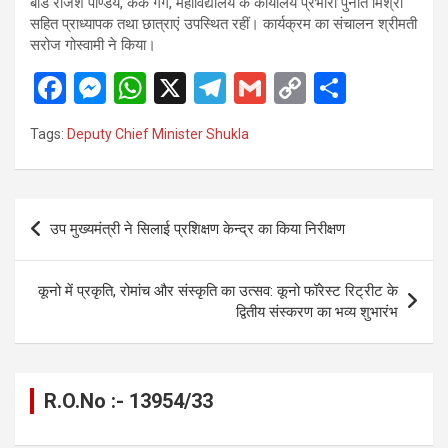
बोर्ड राजेश पाण्डेय, केके गर्ग, महाविद्यालय के कार्यालय प्रभारी पुनीत मिश्रा
सहित प्राध्यापक तथा छात्राएं उपस्थित रहीं। कार्यक्रम का संचालन श्रीमती
सरोज गोस्वामी ने किया।
F
M
W
X
T
G
C
S
a
es
h
el
m
o
h
Tags:
Deputy Chief Minister Shukla
ce
se
at
e
ail
py
ar
b
n
s
gr
Li
e
o
g
A
a
n
Post
उप मुख्यमंत्री ने सिलाई प्रशिक्षण केन्द्र का किया निरीक्षण
o
er
p
m
k
navigation
k
p
कूनो में प्रकृति, रोमांच और संस्कृति का उत्सव: कूनो फॉरेस्ट रिट्रीट के
द्वितीय संस्करण का भव्य शुभारंभ
R.O.No :- 13954/33