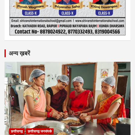
अन्य ख़बरें
छत्तीसगढ़
छत्तीसगढ़ जनसंपर्क