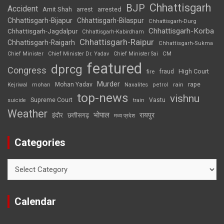
Chhattisgarh
BJP
Accident
Amit Shah
arrested
arrest
Chhattisgarh-Bijapur
Chhattisgarh-Bilaspur
Chhattisgarh-Durg
Chhattisgarh-Korba
Chhattisgarh-Jagdalpur
Chhattisgarh-Kabirdham
Chhattisgarh-Raipur
Chhattisgarh-Raigarh
Chhattisgarh-Sukma
CM
Chief Minister
Chief Minister Dr. Yadav
Chief Minister Sai
featured
dprcg
Congress
High Court
fire
fraud
Murder
rape
Mohan Yadav
Naxalites
rain
Kejriwal
mohan
petrol
top-news
vishnu
Supreme Court
Vastu
suicide
train
Weather
भोपाल
रायपुर
इंदौर
छत्तीसगढ़
मध्य प्रदेश
Categories
Categories
Calendar