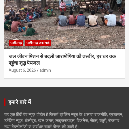
छत्तीसगढ़
छत्तीसगढ़ जनसंपर्क
जल जीवन मिशन से बदली जारामोंगिया की तस्वीर, हर घर तक
पहुंचा शुद्ध पेयजल
August 6, 2026
admin
हमारे बारे में
यह एक हिंदी वेब न्यूज़ पोर्टल है जिसमें ब्रेकिंग न्यूज़ के अलावा राजनीति, प्रशासन,
ट्रेंडिंग न्यूज, बॉलीवुड, खेल जगत, लाइफस्टाइल, बिजनेस, सेहत, ब्यूटी, रोजगार
तथा टेक्नोलॉजी से संबंधित खबरें पोस्ट की जाती है।